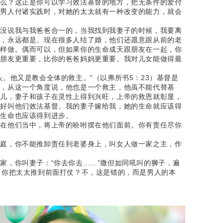
什么？这正是你可以学习效法基督的地方，把无条件的爱付
个男人付诸实践时，对她的太太就有一种改变的能力，就会
也没说我与我爸爸合一的，当我找到我妻子的时候，我要离
人，永远都是。现在很多人结了婚，他们还愿意跟从前的老
这样做。偶而可以，但如果你的生命成天跟朋友在一起，你
的朋友更重要，比你的爸爸妈妈更重要。我对儿女能做得最
。
。他又是教会全体的救主。”（以弗所书5：23）基督是
主，从这一个角度说，他也是一个救主，他虽不能代替基
那儿，妻子和孩子在灵性上得到兴旺，上帝的救恩就彰显，
，好叫他们效法基督。我的妻子嫁给我，她的生命就应该得
的生命也应该得到进步。
爱在他们当中，将上帝的吩咐摆在他们面前。你有责任尽你
家庭，你不能推卸责任到老婆身上，叫女人做一家之主，作
家，你叫妻子：“你去你去……”撒但如同吼叫的狮子，遍
。你把太太推到前面打仗？不，这是错的，而是男人的本