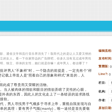
编辑流程
电影、通俗文学和流行音乐界消失了！取而代之的是让人又爱又憎的
独立的女人。看一下你家旁边的广告牌吧，你多久没有见过成年男性
发布时间
聪明、独立、得体的女性，她们就是你嘛！成年男人，都去哪了？
繁體版:
0
批评男人“不象样”时，一个隐含的前提是，一定先有个“样
Line?:
0
楚记载上帝造人是“照着自己的形象和样式”来造的，人
。
栏目:
人因此成了尊贵而又荣耀的活物。
样。当人被肉体的情欲和眼目的情欲弄瞎了灵性的心眼，
机构:
成是外表的东西，因此人的文化走上了一条错误的追求路线
界接轨。
作者:
世代，男人寻找男子气概多于寻求上帝，重视自我发现与自
原创日期
的真理：要有男子气慨(manly)，唯一途径是首先要敬