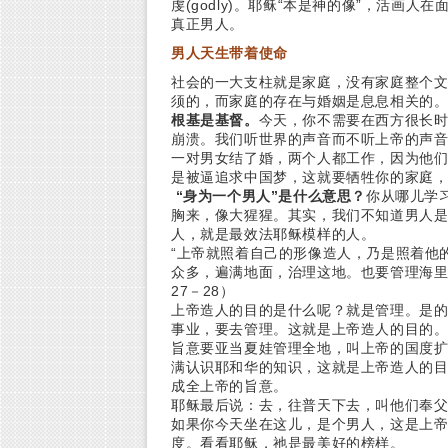
虔(godly)。耶稣“本是神的像”，活画
真正男人。
男人天生带着使命
社会的一大支柱就是家庭，没有家庭整个
须的，而家庭的存在与婚姻是息息相关的
根基是基督。
今天，你不需要在西方很长
崩溃。我们听世界的声音而不听上帝的声
一对男女结了婚，两个人都工作，因为他
是被逼追求中国梦，这就要牺牲你的家庭
“身为一个男人”是什么意思？
你从哪儿学
胸来，像大猩猩。其实，我们不知道男人
人，就是最效法耶稣模样的人。
“上帝就照着自己的形像造人，乃是照着他
众多，遍满地面，治理这地。也要管理海里
27－28）
上帝造人的目的是什么呢？就是管理。是
事业，要去管理。这就是上帝造人的目的
旨意要亚当夏娃管理全地，叫上帝的国度
满认识耶和华的知识，这就是上帝造人的
成全上帝的旨意。
耶稣最后说：去，往普天下去，叫他们奉
如果你今天坐在这儿，是个男人，这是上
度。看看耶稣，祂是最美好的榜样。