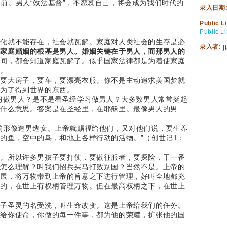
人在面前。男人“效法基督”，不恋慕自己，将会成为我们时代的
录入日期
Public L
Public L
文化就不能存在，社会就瓦解。家庭对人类社会的生存是必
录入者:
j
。
家庭婚姻的根基是男人。婚姻关键在于男人，而那男人的
时间，都会知道家庭瓦解了。似乎国家法律都是为着使家庭
音。
们要大房子，要车，要漂亮衣服。你不是主动追求美国梦就
，为了得到世界的东西。
习做男人？是不是看圣经学习做男人？大多数男人常常挺起
是什么意思。答案是在圣经里，在耶稣里。最像男人的男
的形像造男造女。上帝就赐福给他们，又对他们说，要生养
的鱼，空中的鸟，和地上各样行动的活物。”（创世记1：
的。所以许多男孩子要打仗，要做征服者，要探险，干一番
。怎么理解？叫我们招兵买马打败别国？当然不是。上帝的
扩展，将万物带到上帝的旨意之下进行管理，好叫全地都充
目的，在世上有权柄管理万物。但在最高权柄之下，在世上
父子圣灵的名受洗，叫生命改变。这是上帝给我们的任务。
帝给你使命，你做的每一件事，都为他的荣耀，扩张他的国