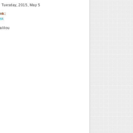
:
Tuesday, 2015, May 5
ink:
ink
ialilou