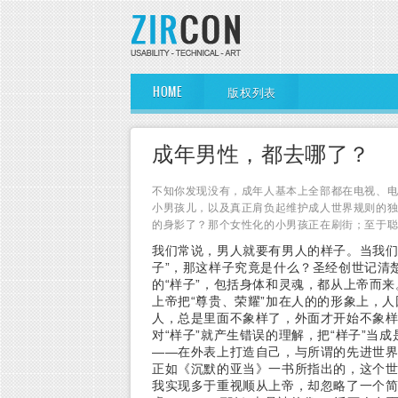
Skip to main content
Main Menu
HOME
版权列表
成年男性，都去哪了？
不知你发现没有，成年人基本上全部都在电视、
小男孩儿，以及真正肩负起维护成人世界规则的
的身影了？那个女性化的小男孩正在刷街；至于
我们常说，男人就要有男人的样子。当我们
子”，那这样子究竟是什么？圣经创世记清
的“样子”，包括身体和灵魂，都从上帝而来
上帝把“尊贵、荣耀”加在人的的形象上，
人，总是里面不象样了，外面才开始不象
对“样子”就产生错误的理解，把“样子”当
——在外表上打造自己，与所谓的先进世
正如《沉默的亚当》一书所指出的，这个
我实现多于重视顺从上帝，却忽略了一个简单