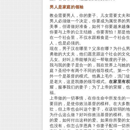
男人是家庭的领袖
教会需要男人，你的妻子、儿女需要丈夫
男人必须做一个决定，你要成为属世界的男
美事，但请做好准备，如何？你要越来越
你要与上帝的公主结婚，你要害怕！那是
在一个社会里，不仅水跟粮食是一个社会
人，也是必须的。
现在，男子汉在哪里？父亲在哪？为什么
勇敢的大丈夫，他们愿意跟这个社会的文
儿女。好叫上帝能够兴起一帮敬虔的子孙
我与我的妻子是合一的，我在世界上与她
庭？圣经中有两个不同的领导模式。第一
外一个是基督的模式。他裹上毛巾，洗门
是老大，这是凯撒的领导模式。
在家里有
耀，服事我们的妻子；为了上帝的荣耀，
福。
上帝做的一切事情，在你生命中所发生的
要目的，是使你效法基督的模样。在大多
壮，但上帝也会叫这个妻子，在该软弱的
为什么这么做？好叫你效法基督的模样。
的爱，如何付出这样的爱。如果你所娶的
也没有，你怎么学恩典？你妻子配得一切