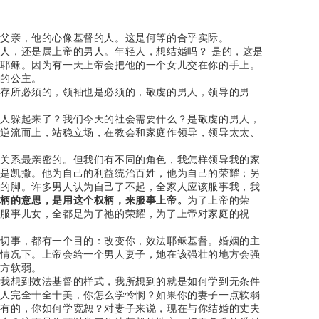
和父亲，他的心像基督的人。这是何等的合乎实际。
人，还是属上帝的男人。年轻人，想结婚吗？ 是的，这是
像耶稣。因为有一天上帝会把他的一个女儿交在你的手上。
他的公主。
生存所必须的，领袖也是必须的，敬虔的男人，领导的男
男人躲起来了？我们今天的社会需要什么？是敬虔的男人，
化逆流而上，站稳立场，在教会和家庭作领导，领导太太、
。
的关系最亲密的。但我们有不同的角色，我怎样领导我的家
个是凯撒。他为自己的利益统治百姓，他为自己的荣耀；另
徒的脚。许多男人认为自己了不起，全家人应该服事我，我
权柄的意思，是用这个权柄，来服事上帝。
为了上帝的荣
也服事儿女，全都是为了祂的荣耀，为了上帝对家庭的祝
一切事，都有一个目的：改变你，效法耶稣基督。婚姻的主
数情况下。上帝会给一个男人妻子，她在该强壮的地方会强
地方软弱。
当我想到效法基督的样式，我所想到的就是如何学到无条件
女人完全十全十美，你怎么学怜悯？如果你的妻子一点软弱
所有的，你如何学宽恕？对妻子来说，现在与你结婚的丈夫