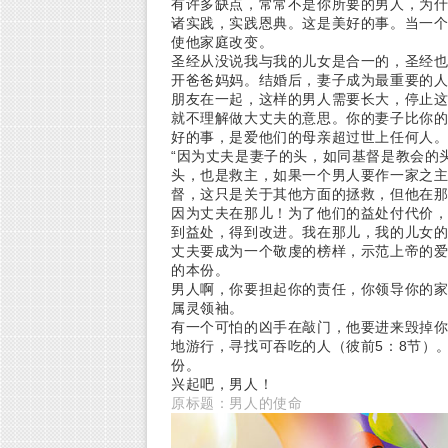
有许多缺点，常常不是你所要的男人，为
诸实践，实践恩典。这是美好的事。当一
使他家庭改变。
圣经从没说我与我的儿女是合一的，圣经
开爸爸妈妈。结婚后，妻子成为最重要的
朋友在一起，这样的男人需要长大，停止
就不理解做大丈夫的意思。你的妻子比你
好的事，是爱他们的母亲超过世上任何人
“因为丈夫是妻子的头，如同基督是教会的头
头，也是救主，如果一个男人要作一家之
督，这只是关于其他方面的拯救，但他在
因为丈夫在那儿！为了他们的益处付代价
到益处，得到改进。我在那儿，我的儿女
丈夫要成为一个敬虔的榜样，示范上帝的
的本份。
男人啊，你要担起你的责任，你领导你的
属灵领袖。
有一个可怕的凶手在敲门，他要进来毁掉你
地游行，寻找可吞吃的人（彼前5：8节）
份。
兴起吧，男人！
原标题：男人的使命