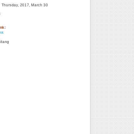
:
Thursday, 2017, March 30
:
ink:
ink
itang