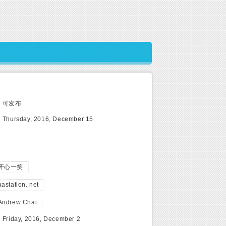
:
可发布
:
Thursday, 2016, December 15
开心一笑
aastation. net
Andrew Chai
:
Friday, 2016, December 2