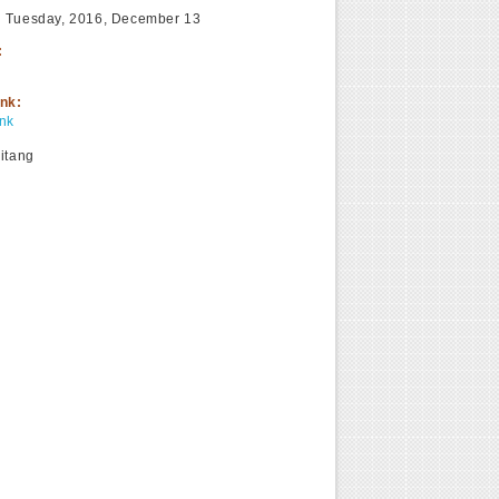
:
Tuesday, 2016, December 13
:
ink:
ink
itang