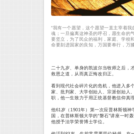
“我有一个愿望，这个愿望一直主宰着我
魂；一旦偏离这神圣的呼召，愿生命的
要坚立，为了民众的福利，家庭、学校
命要刻进国家的良知，万国要奉行，万膝
二十九岁、单身的凯波尔当牧师之后，
救恩之道，从而真正悔改归正。
看到现代社会碎片化的危机，他进入多
家、批判家、大学创始人、宗派创始人、政
职，他一生致力于用正统基督教信仰真
他61岁（1901年）第一次应普林斯顿神学院
国，在普林斯顿大学的“磐石”讲座一时
他授予法学荣誉博士学位。
他活到83岁，生前常需要四位秘书，在