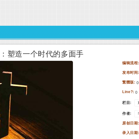
尔：塑造一个时代的多面手
编辑流程
发布时间
繁體版:
0
Line?:
0
栏目:
作者:
原创日期
录入日期