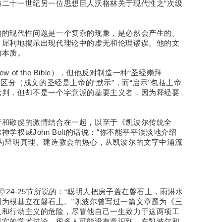
二十一世纪另一位思想巨人沃格林关于现代性之“次级
响的现代性问题是一个复杂的现象，是必然会产生的。
，犀利地揭示出现代理论中的虚无和伦理谬误。他的文
的本质。
w of the Bible），但他反对制造一种“圣经崇拜
示进行了区分（成文的圣经是上帝的“默示”，而“启示”包括上帝
批判，但却不是一个字意派的基要主义者，因为释经要
析和敬虔的激情结合在一起，以至于《凯波尔传统全
权威John Bolt的话说：“你不能平平淡淡地介绍
为辩明真理、建造教会的热心，从凯波尔的文字中涌流
24-25节所说的：“聪明人把房子盖在磐石上，雨淋水
为根基立在磐石上。”凯波尔曾写过一篇文章题为《三
义和行动主义的危险，尽管他自己一生致力于这两项工
诚实的学术讨论。很多人可能没有意识到，在凯波尔和