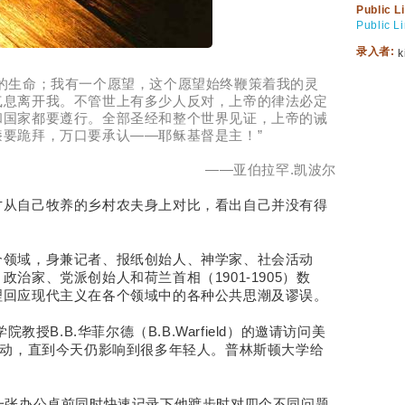
Public L
Public L
录入者:
k
的生命；我有一个愿望，这个愿望始终鞭策着我的灵
气息离开我。不管世上有多少人反对，上帝的律法必定
和国家都要遵行。全部圣经和整个世界见证，上帝的诫
要跪拜，万口要承认——耶稣基督是主！”
——亚伯拉罕.凯波尔
才从自己牧养的乡村农夫身上对比，看出自己并没有得
个领域，身兼记者、报纸创始人、神学家、社会活动
治家、党派创始人和荷兰首相（1901-1905）数
理回应现代主义在各个领域中的各种公共思潮及谬误。
教授B.B.华菲尔德（B.B.Warfield）的邀请访问美
轰动，直到今天仍影响到很多年轻人。普林斯顿大学给
一张办公桌前同时快速记录下他踱步时对四个不同问题