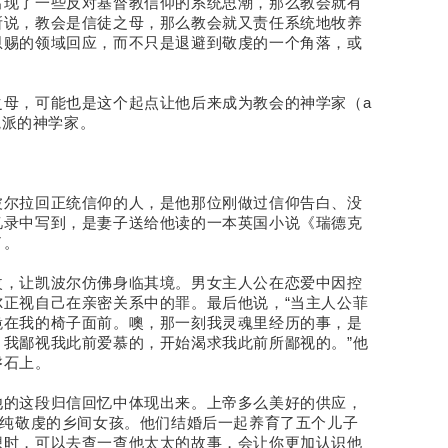
出现了一些反对基督教信仰的系统思潮，那么教会就有
所说，教会是信徒之母，那么教会就又责任系统地牧养
恩赐的领域回应，而不只是退避到敬虔的一个角落，或
之母，可能也是这个起点让他后来成为教会的神学家（a
不是学院派的神学家。
波尔拉回正统信仰的人，是他那位刚做过信仰告白、没
忆录中写到，是妻子送给他读的一本英国小说《瑞德克
了。
改，让凯波尔仿佛身临其境。男女主人公在恋爱中因控
正视自己在亲密关系中的罪。最后他说，“当主人公菲
跪在我的椅子面前。噢，那一刻我灵魂里经历的事，是
我鄙视我此前爱慕的，开始渴求我此前所鄙视的。”他
磐石上。
他的这段归信回忆中体现出来。上帝多么美好的供应，
单纯敬虔的乡间女孩。他们结婚后一起养育了五个儿子
想时，可以去查一查他太太的故事，会让你更加认识他