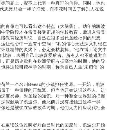
道德问题上，配不上代表一种真理的信仰。同时，他也
当代思潮只会一棒子打死，而不花时间去了解别人在说
他的肖像也可以看出这个特点（大脑袋）。幼年的凯波
到中学阶段才在雷登接受正规的学校教育，后进入雷登
这段教育经历时说，自己在很多当代圣经批判的思想
这让他心中一直有个空洞：“我的信心无法深入扎根在
怀疑精神的炙烤下，必定会枯萎掉。”他在博士论文中
ski相比较，表明自己比较喜爱后者。所有人都不能逃避自
间，正是历史批判在欧洲学府占据高地的时期，他的导
也将这段研读神学的时期，称为自己人生“未归信”的
荷兰一个名叫Beesd的小镇担任牧师。一开始，凯波
都属于一种僵硬的正统派。但当他开始认识这些人、进
的深度兴趣、对圣经的知识、对一种整全世界观的把握
，深深触动了凯波尔。他此前并没有接触过这样一群
好像还是被锁在宗教改革时期，他们无力回应现代社会
，在重读这位改叫者对自己时代的回应时，凯波尔开始