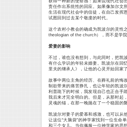
获得一种新的使命感：如果说现代社会
责任作出系统性的回应。如果像加尔文
生活在现代社会中的信徒，在自己发挥
试图回到过去某个敬虔的时代。
这个农村小教会的确成为凯波尔的灵性
theologian of the church），而
爱妻的影响
不过，谁也没有想到，与此同时，把凯
有什么学识的年轻未婚妻。凯波尔在回
里夫的继承人》，让他的心灵开始回家
故事中两位主角的经历、在葬礼前的悔
制欲带来的痛苦挣扎，也让年轻的凯波尔
利普跪下的时候，我发现自己也正合手
我后来才完全明白的。但是，从那时起，
灵魂的锚，在那一晚抛在了一个稳固的
凯波尔对妻子的爱慕和感激，也可以从
让这位“大脑袋”的神学家找到一位生命
和三个女儿。当你佩服一位神学家的思