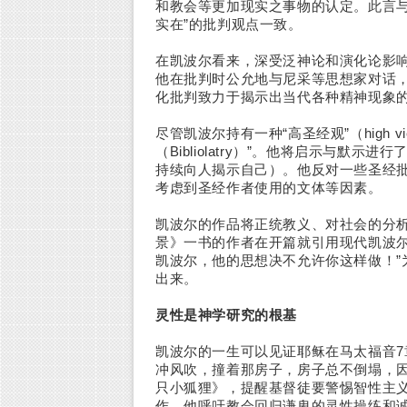
和教会等更加现实之事物的认定。此言与
实在”的批判观点一致。
在凯波尔看来，深受泛神论和演化论影
他在批判时公允地与尼采等思想家对话
化批判致力于揭示出当代各种精神现象
尽管凯波尔持有一种“高圣经观”（high vie
（Bibliolatry）”。他将启示与默
持续向人揭示自己）。他反对一些圣经
考虑到圣经作者使用的文体等因素。
凯波尔的作品将正统教义、对社会的分
景》一书的作者在开篇就引用现代凯波尔神学
凯波尔，他的思想决不允许你这样做！”
出来。
灵性是神学研究的根基
凯波尔的一生可以见证耶稣在马太福音7章
冲风吹，撞着那房子，房子总不倒塌，因
只小狐狸》，提醒基督徒要警惕智性主
作。他呼吁教会回归谦卑的灵性操练和