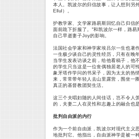
本人。凯波尔的归信故事，让人想到另外两个
Ellul）。
护教学家、文学家路易斯回忆自己归信的
面前跪下折服了。”和凯波尔一样，路易
自己早逝妻子Joy的影响。
法国社会学家和神学家埃吕尔一生也著
一生极少谈自己的灵性经历，只有在晚
当学生发表访谈之前，给他看稿子，他
的学生只当这是一位丧偶独居老人的可
象牙塔作学问的书呆子，因为太太的热情
来，常常带年轻人去山里露营，围坐一
真正的基督教团契生活。
这三个夫唱妇随的人间佳话，岂不令人
的，夫妻二人在灵性和志趣上的融合也
批判自由派的内行
作为一个前自由派，凯波尔对现代主义
地批判它。他指出，自由派神学是被一