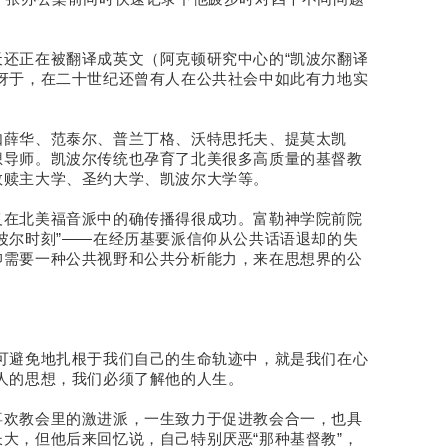
还正在被翻译成英文（阿克顿研究中心的“凯波尔翻译
讶于，在二十世纪还曾有人在公共社会中如此有力地实
如薛华、范泰尔、普兰丁格、沃特思托夫、提莫太凯
想导师。凯波尔传统也孕育了北美很多高质量的基督教
救赎主大学、圣约大学、凯波尔大学等。
义在北美福音派中的确传播得很成功。富勒神学院前院
波尔时刻”——在经历基要派信仰从公共话语退却的失
仰需要一种公共视野和公共分析能力，来在思想界的公
可避免地扎根于我们自己的生命轨迹中，就是我们在心
人的思想，我们必须了解他的人生。
喜欢教会里的激进派，一生致力于促进教会合一，也具
大，但他后来回忆说，自己特别厌恶“那种基督教”，