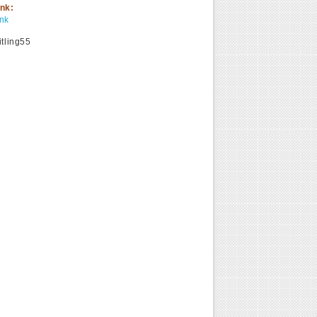
ink:
ink
itling55