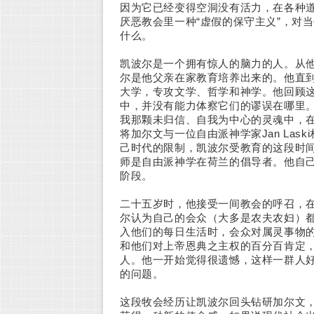
因为它已经变得空洞没有活力，在各种
厌恶教会里一种“虚假的保守主义”，对
什么。
凯波尔是一个拥有惊人的脑力的人。从
尔是他父亲在家教育培养出来的。他直
大学，专攻文学、哲学和神学。他回顾
中，并没有能力体察它们的谬误在哪里。
我那颗未归信、自我为中心的灵魂中，在
将加尔文与一位自由派神学家Jan La
己时代的限制，凯波尔受教育的这段时
师是自由派神学在荷兰的倡导者。他自己
阶段。
二十五岁时，他接受一间教会的呼召，在
尔认为自己的会众（大多是农夫农妇）
入他们的每日生活时，会众对属灵事物
和他们对上帝恩典之主权的百分百肯定
人。他一开始觉得很遗憾，这样一群人
的问题。
这段牧会经历让凯波尔回头钻研加尔文