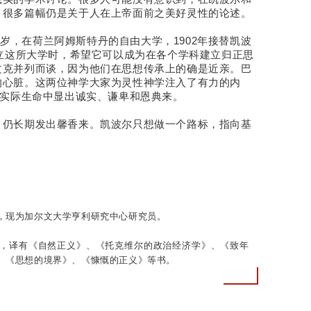
，很多篇幅仍是关于人在上帝面前之美好灵性的论述。
十七岁，在荷兰阿姆斯特丹的自由大学，1902年接替凯波
建立这所大学时，希望它可以成为在各个学科建立归正思
文克并列而谈，因为他们在思想传承上的确是近亲。巴
的心脏。这两位神学大家为灵性神学注入了有力的内
在实际生命中显出诚实、谦卑和恩典来。
，仍长期发出馨香来。凯波尔只想做一个路标，指向基
，现为加尔文大学亨利研究中心研究员。
，译有《自然正义》、《托克维尔的政治经济学》、《致年
、《思想的境界》、《慷慨的正义》等书。