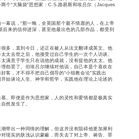
“大脑袋”思想家：C.S.路易斯和埃吕尔（Jacques
一幕说，“那一晚，全英国那个最不情愿的人，在上帝
斯后来的信仰进深，甚至他最出色的几部作品，都受到
作很多，直到今日，还正在被人从法文翻译成英文。他
年太太去世之后，他接受过自己学生的一次个人访谈。
不太满意于学生只在说他的成就，没有提他的太太。他
怜埋怨罢了。但埃吕尔继续对他说，自己本是个喜欢在
好客，才不得不把自己倡导的“小组教会论”实践出
圈开始谈论人生、神学和哲学，实践他在理论上论述的
羡慕。即便是作为思想家，人的灵性和爱情都是极真实
是自然发生了。
思潮带出一种同情的理解，但这并没有阻碍他更加犀利
种对现实的肤浅认识蒙蔽，而失去了对上帝、祷告、罪