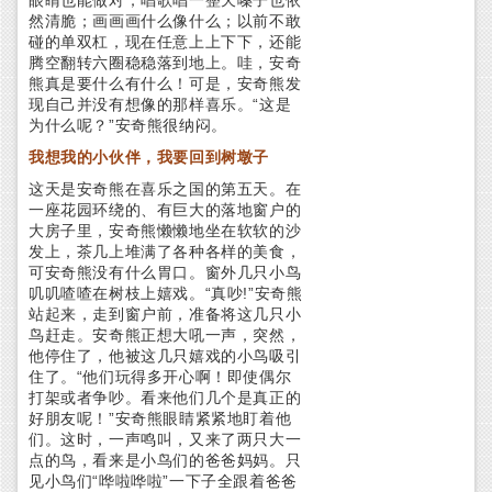
眼睛也能做对；唱歌唱一整天嗓子也依
然清脆；画画画什么像什么；以前不敢
碰的单双杠，现在任意上上下下，还能
腾空翻转六圈稳稳落到地上。哇，安奇
熊真是要什么有什么！可是，安奇熊发
现自己并没有想像的那样喜乐。“这是
为什么呢？”安奇熊很纳闷。
我想我的小伙伴，我要回到树墩子
这天是安奇熊在喜乐之国的第五天。在
一座花园环绕的、有巨大的落地窗户的
大房子里，安奇熊懒懒地坐在软软的沙
发上，茶几上堆满了各种各样的美食，
可安奇熊没有什么胃口。窗外几只小鸟
叽叽喳喳在树枝上嬉戏。“真吵!”安奇熊
站起来，走到窗户前，准备将这几只小
鸟赶走。安奇熊正想大吼一声，突然，
他停住了，他被这几只嬉戏的小鸟吸引
住了。“他们玩得多开心啊！即使偶尔
打架或者争吵。看来他们几个是真正的
好朋友呢！”安奇熊眼睛紧紧地盯着他
们。这时，一声鸣叫，又来了两只大一
点的鸟，看来是小鸟们的爸爸妈妈。只
见小鸟们“哗啦哗啦”一下子全跟着爸爸