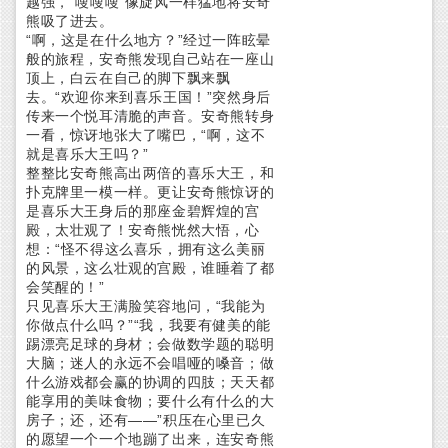
越强，“嗖嗖嗖”像旋风一样猛地将安奇
熊吸了进去。
“啊，这是在什么地方？”经过一阵眩晕
般的旅程，安奇熊发现自己站在一座山
顶上，白云在自己的脚下飘来飘
去。“欢迎你来到喜乐王国！”突然身后
传来一个悦耳清脆的声音。安奇熊转身
一看，惊讶地张大了嘴巴，“啊，这不
就是喜乐大王吗？”
整整比安奇熊高出两倍的喜乐大王，和
扑克牌里一模一样。更让安奇熊惊讶的
是喜乐大王身后的那座金碧辉煌的宫
殿，太壮观了！安奇熊恍然大悟，心
想：“怪不得这么喜乐，拥有这么美丽
的风景，这么壮观的宫殿，谁睡着了都
会笑醒的！”
只见喜乐大王满脸笑容地问，“我能为
你做点什么吗？”“我，我要有健美的能
踢漂亮足球的身材；会做数学题的聪明
大脑；迷人的永远不会唱哑的嗓音；做
什么游戏都会赢的协调的四肢；天天都
能享用的美味食物；要什么有什么的大
房子；还，还有——”积压在心里已久
的愿望一个一个地蹦了出来，连安奇熊