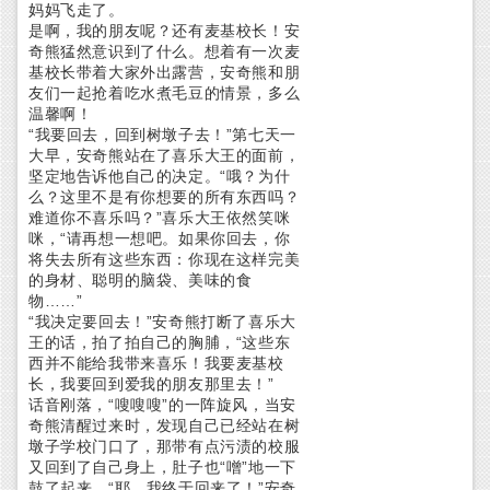
妈妈飞走了。
是啊，我的朋友呢？还有麦基校长！安
奇熊猛然意识到了什么。想着有一次麦
基校长带着大家外出露营，安奇熊和朋
友们一起抢着吃水煮毛豆的情景，多么
温馨啊！
“我要回去，回到树墩子去！”第七天一
大早，安奇熊站在了喜乐大王的面前，
坚定地告诉他自己的决定。“哦？为什
么？这里不是有你想要的所有东西吗？
难道你不喜乐吗？”喜乐大王依然笑咪
咪，“请再想一想吧。如果你回去，你
将失去所有这些东西：你现在这样完美
的身材、聪明的脑袋、美味的食
物……”
“我决定要回去！”安奇熊打断了喜乐大
王的话，拍了拍自己的胸脯，“这些东
西并不能给我带来喜乐！我要麦基校
长，我要回到爱我的朋友那里去！”
话音刚落，“嗖嗖嗖”的一阵旋风，当安
奇熊清醒过来时，发现自己已经站在树
墩子学校门口了，那带有点污渍的校服
又回到了自己身上，肚子也“噌”地一下
鼓了起来。“耶，我终于回来了！”安奇