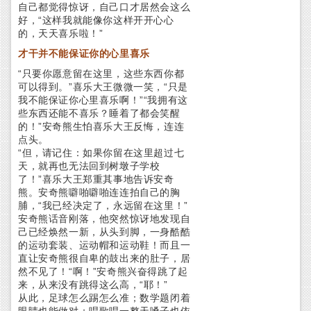
自己都觉得惊讶，自己口才居然会这么
好，“这样我就能像你这样开开心心
的，天天喜乐啦！”
才干并不能保证你的心里喜乐
“只要你愿意留在这里，这些东西你都
可以得到。”喜乐大王微微一笑，“只是
我不能保证你心里喜乐啊！”“我拥有这
些东西还能不喜乐？睡着了都会笑醒
的！”安奇熊生怕喜乐大王反悔，连连
点头。
“但，请记住：如果你留在这里超过七
天，就再也无法回到树墩子学校
了！”喜乐大王郑重其事地告诉安奇
熊。安奇熊噼啪噼啪连连拍自己的胸
脯，“我已经决定了，永远留在这里！”
安奇熊话音刚落，他突然惊讶地发现自
己已经焕然一新，从头到脚，一身酷酷
的运动套装、运动帽和运动鞋！而且一
直让安奇熊很自卑的鼓出来的肚子，居
然不见了！“啊！”安奇熊兴奋得跳了起
来，从来没有跳得这么高，“耶！”
从此，足球怎么踢怎么准；数学题闭着