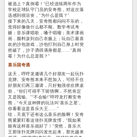
被选上？真倒霉！”已经连续两年作为
学校足球队守门员的安奇熊，对这次落
选感到很沮丧，“为什么是我？”
接下来的几天，安奇熊都闷闷不乐的，
觉得好像做什么都不顺。数学考试考
砸；音乐课唱歌，嗓子唱哑；美术课画
画，颜料泼到自己衣服上；玩自己最喜
欢的沙包游戏，沙包打到自己身上时突
然破了，沙子洒得满身都是……“真倒
霉！为什么总是我？”
喜乐国奇遇
这天，哼哼龙邀请几个好朋友一起玩扑
克牌。安奇熊本来不想加入，可经不住
好朋友们再三邀请，只好勉强坐在牌桌
前，“你们可得手下留情啊，不然肯定
又是我输。”“不会输!”哼哼龙打断安奇
熊，“今天这种牌的玩法叫‘喜乐之星’。
你看看这是喜乐大王……”
哇，天底下还有这么喜乐的脸啊！安奇
熊紧紧盯着这张扑克牌发愣，“我如果
能有这样喜乐就好了！”突然，喜乐大
王那张扑克牌闪闪发光起来，那光越来