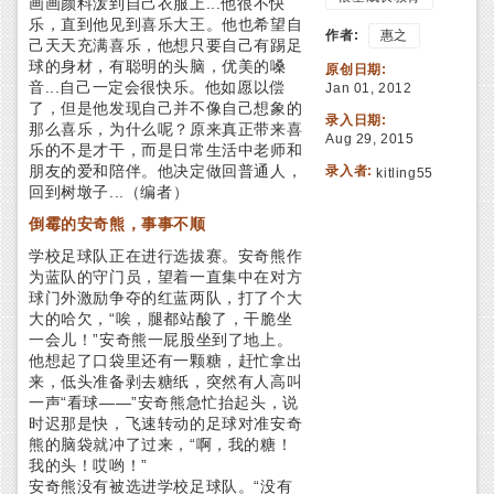
画画颜料泼到自己衣服上...他很不快
乐，直到他见到喜乐大王。他也希望自
作者:
惠之
己天天充满喜乐，他想只要自己有踢足
球的身材，有聪明的头脑，优美的嗓
原创日期:
音...自己一定会很快乐。他如愿以偿
Jan 01, 2012
了，但是他发现自己并不像自己想象的
录入日期:
那么喜乐，为什么呢？原来真正带来喜
Aug 29, 2015
乐的不是才干，而是日常生活中老师和
朋友的爱和陪伴。他决定做回普通人，
录入者:
kitling55
回到树墩子...（编者）
倒霉的安奇熊，事事不顺
学校足球队正在进行选拔赛。安奇熊作
为蓝队的守门员，望着一直集中在对方
球门外激励争夺的红蓝两队，打了个大
大的哈欠，“唉，腿都站酸了，干脆坐
一会儿！”安奇熊一屁股坐到了地上。
他想起了口袋里还有一颗糖，赶忙拿出
来，低头准备剥去糖纸，突然有人高叫
一声“看球——”安奇熊急忙抬起头，说
时迟那是快，飞速转动的足球对准安奇
熊的脑袋就冲了过来，“啊，我的糖！
我的头！哎哟！”
安奇熊没有被选进学校足球队。“没有