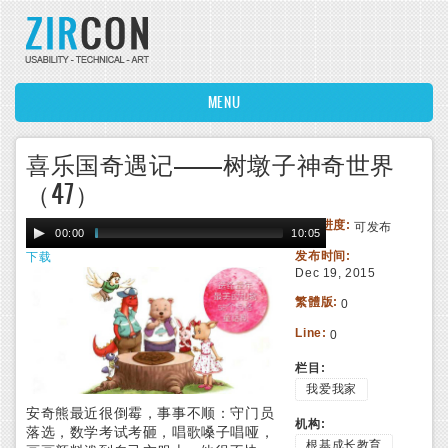
Skip to main content
MENU
喜乐国奇遇记——树墩子神奇世界
（47）
编辑进度:
可发布
00:00
10:05
发布时间:
下载
Dec 19, 2015
繁體版:
0
Line:
0
栏目:
我爱我家
安奇熊最近很倒霉，事事不顺：守门员
机构:
落选，数学考试考砸，唱歌嗓子唱哑，
根基成长教育