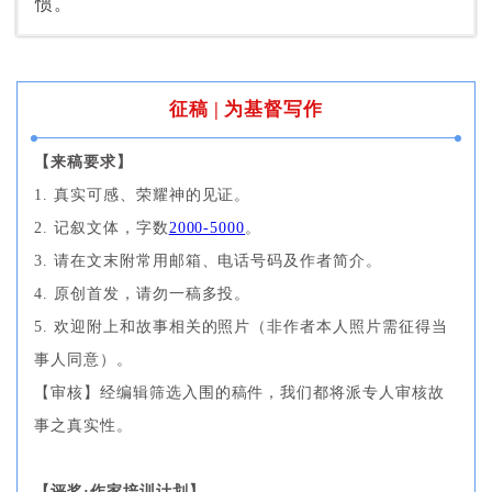
惯。
征稿 | 为基督写作
【来稿要求】
1. 真实可感、荣耀神的见证。
2. 记叙文体，字数
2000-5000
。
3. 请在文末附常用邮箱、电话号码及作者简介。
4. 原创首发，请勿一稿多投。
5. 欢迎附上和故事相关的照片（非作者本人照片需征得当
事人同意）。
【审核】经编辑筛选入围的稿件，我们都将派专人审核故
事之真实性。
【评奖·作家培训计划】