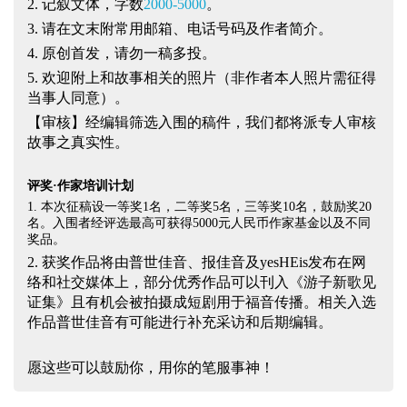
2. 记叙文体，字数
2000-5000
。
3. 请在文末附常用邮箱、电话号码及作者简介。
4. 原创首发，请勿一稿多投。
5. 欢迎附上和故事相关的照片（非作者本人照片需征得
当事人同意）。
【审核】经编辑筛选入围的稿件，我们都将派专人审核
故事之真实性。
评奖·作家培训计划
1. 本次征稿设一等奖
1
名，二等奖
5
名，三等奖
10
名，鼓励奖
20
名。入围者经评选最高可获得
5000
元人民币作家基金以及不同
奖品。
2. 获奖作品将由普世佳音、报佳音及
yesHEis
发布在网
络和社交媒体上，部分优秀作品可以刊入《游子新歌见
证集》且有机会被拍摄成短剧用于福音传播。相关入选
作品普世佳音有可能进行补充采访和后期编辑。
愿这些可以鼓励你，用你的笔服事神！