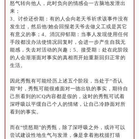
怒气转向他人，此时负向的情感会一古脑地发泄出
来；
3
、讨价还价期：有的人会向老天爷祈求该事件没有
发生过，然后他
/
她会回报老天爷去做义工或是其它
有意义的事；
4
、消沉抑郁期：当事人发现使用任何
手段都没办法使情况回复时，会进一步产生自我无
能感，失去对活动的兴趣；
5
、接受期：处在此阶段
的人会渐渐面对事实的真相而开始重新回归正常的
生活。
因此秀甄有可能经历上述五个阶段，当处于“否认
期”时，秀甄可能很难面对一德出轨的事实，期待自
己所看到的
ICQ
内容都是假的，这时的秀甄可试着
深呼吸以平缓自己个人的情绪，让自己冷静面对所
看到的事实。
而在“愤怒期”的秀甄，除了深呼吸之外，或许可以
尝试建设性地生气与发泄，像是拿着抱枕搥打墙