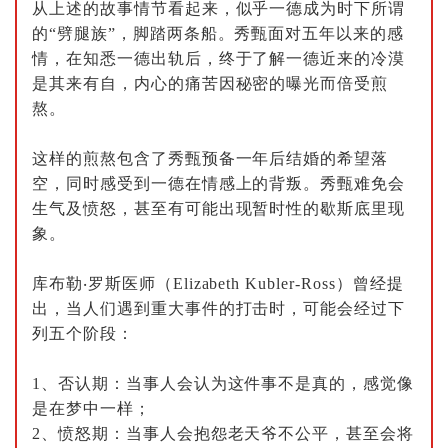
从上述的故事情节看起来，似乎一德成为时下所谓
的“劈腿族”，脚踏两条船。秀甄面对五年以来的感
情，在知悉一德出轨后，终于了解一德近来的冷漠
是其来有自，内心的痛苦因秘密的曝光而倍受煎
熬。
这样的煎熬包含了秀甄预备一年后结婚的希望落
空，同时感受到一德在情感上的背叛。秀甄难免会
生气及愤怒，甚至有可能出现暂时性的歇斯底里现
象。
库布勒
‧
罗斯医师（
Elizabeth Kubler-Ross
）曾经提
出，当人们遇到重大事件的打击时，可能会经过下
列五个阶段：
1
、否认期：当事人会认为这件事不是真的，感觉像
是在梦中一样；
2
、愤怒期：当事人会抱怨老天爷不公平，甚至会将