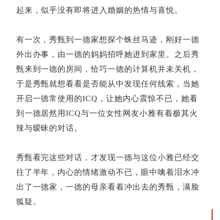
起来，似乎没有即将进入婚姻的热情与喜悦。
有一次，秀甄到一德家想探个蛛丝马迹，刚好一德
外出办事，由一德的妈妈招呼她进到家里。之后秀
甄来到一德的房间，恰巧一德的计算机并未关机，
于是秀甄就想看看是否能从中发现任何线索，当她
开启一德常使用的
ICQ
，让她内心震惊不已，她看
到一德居然用
ICQ
与一位女性网友小雅有着极其火
辣与暧昧的对话。
秀甄看完这些对话，才发现一德与这位小雅已经交
往了半年，内心的情绪激动不已，眼中噙着泪水冲
出了一德家，一德的母亲看着冲出去的秀甄，满脸
狐疑。