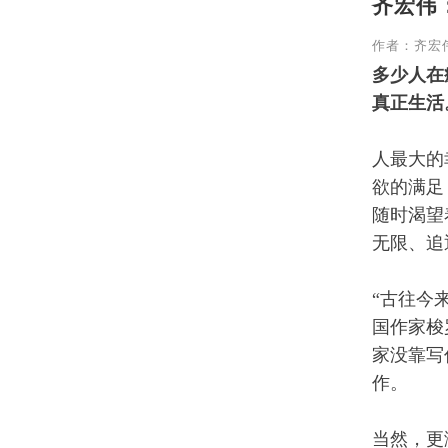
齐宏伟
作者：齐宏
多少人在
真正生活
人最大的
欲的满足
随时渴望
无限、追
“古往今
国作家梭
家没靠写
作。
当然，更