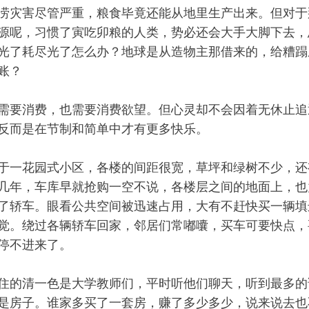
涝灾害尽管严重，粮食毕竟还能从地里生产出来。但对于
源呢，习惯了寅吃卯粮的人类，势必还会大手大脚下去，
光了耗尽光了怎么办？地球是从造物主那借来的，给糟蹋
账？
需要消费，也需要消费欲望。但心灵却不会因着无休止追
反而是在节制和简单中才有更多快乐。
于一花园式小区，各楼的间距很宽，草坪和绿树不少，还
几年，车库早就抢购一空不说，各楼层之间的地面上，也
了轿车。眼看公共空间被迅速占用，大有不赶快买一辆填
觉。绕过各辆轿车回家，邻居们常嘟囔，买车可要快点，
停不进来了。
住的清一色是大学教师们，平时听他们聊天，听到最多的
是房子。谁家多买了一套房，赚了多少多少，说来说去也