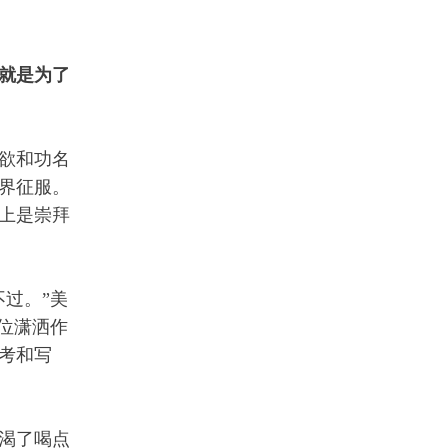
就是为了
欲和功名
界征服。
上是崇拜
过。”美
位潇洒作
考和写
渴了喝点