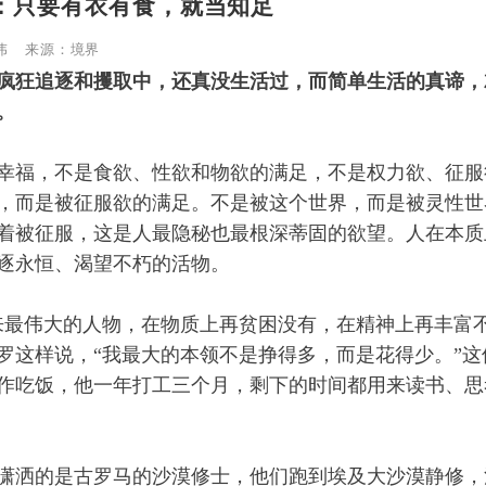
：只要有衣有食，就当知足
伟 来源：境界
疯狂追逐和攫取中，还真没生活过，而简单生活的真谛，
。
幸福，不是食欲、性欲和物欲的满足，不是权力欲、征服
，而是被征服欲的满足。不是被这个世界，而是被灵性世
着被征服，这是人最隐秘也最根深蒂固的欲望。人在本质
逐永恒、渴望不朽的活物。
来最伟大的人物，在物质上再贫困没有，在精神上再丰富不
罗这样说，“我最大的本领不是挣得多，而是花得少。”这
作吃饭，他一年打工三个月，剩下的时间都用来读书、思
潇洒的是古罗马的沙漠修士，他们跑到埃及大沙漠静修，