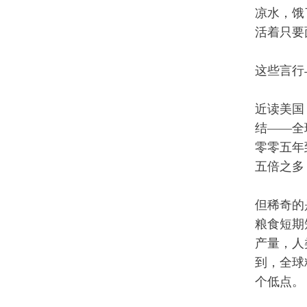
凉水，饿
活着只要
这些言行
近读美国
结——全
零零五年
五倍之多
但稀奇的
粮食短期
产量，人
到，全球
个低点。