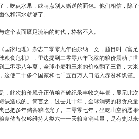
了，吃点水果，或啃点别人赠送的面包。他们相信，除了
面包和清水就够了。
与这个表面餍足流油的时代，格格不入。
《国家地理》杂志二零零九年伯尔纳一文，题目叫《富足
球粮食危机》，里边提到二零零八年飞涨的粮价震动了世
到二零零八年夏，全球小麦和玉米的价格翻了三番，大米
，这使二十多个国家和七千五百万人口陷入赤贫和饥馑。
是，此次粮价飙升正值粮产破纪录丰收之年景，显示此次
短缺造成的。简言之，过去几十年，全球消费的粮食总量
类已把多年储备粮吃光了。二零零七年，坐吃山空的恶果
粮食储备仅够维持人类六十一天粮食消耗量，是有史以来