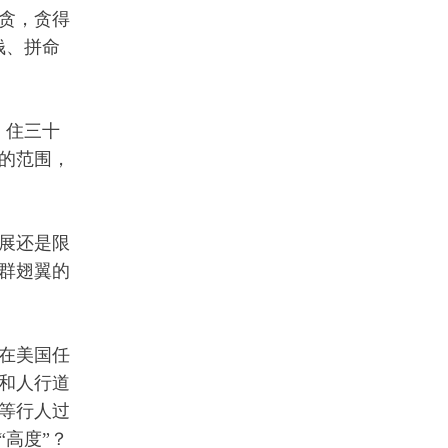
贪，贪得
钱、拼命
，住三十
的范围，
展还是限
群翅翼的
在美国任
和人行道
等行人过
高度”？