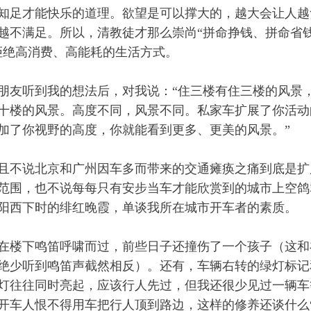
知足才能快乐的道理。欲望是可以撑大的，越大会让人越
越不满足。所以，清教徒才那么崇尚“拼命挣钱、拼命省
拒绝高消费、高能耗的生活方式。
朋友听到我的想法后，对我说：“住三楼有住三楼的风景
十楼的风景。高度不同，风景不同。私家车扩展了你活动
加了你视野的高度，你就能看到更多、更美的风景。”
且不说北京和广州因车多而带来的交通瘫痪之痛到底是扩
范围，也不说每每只有安步当车才能欣赏到的城市上空鸽
阳西下时的绯红晚霞，单谈我所在城市开车者的素质。
在楼下鸣笛呼啸而过，前些日子还撞伤了一个孩子（这和
绝少听到鸣笛声截然相反）。还有，车辆右转的绿灯标记
灯往往同时亮起，应该行人先过，但我还很少见过一辆车
开车人恨不得用车把行人顶到路边，这样的修养还谈什么“