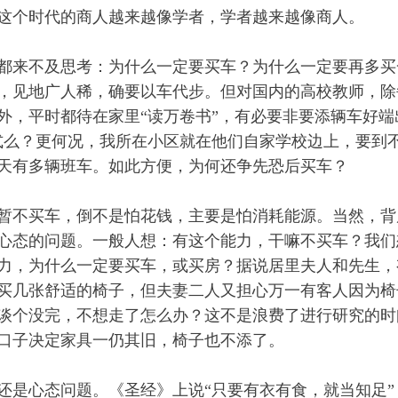
这个时代的商人越来越像学者，学者越来越像商人。
都来不及思考：为什么一定要买车？为什么一定要再多买
，见地广人稀，确要以车代步。但对国内的高校教师，除
外，平时都待在家里“读万卷书”，有必要非要添辆车好端
式么？更何况，我所在小区就在他们自家学校边上，要到
天有多辆班车。如此方便，为何还争先恐后买车？
暂不买车，倒不是怕花钱，主要是怕消耗能源。当然，背
心态的问题。一般人想：有这个能力，干嘛不买车？我们
力，为什么一定要买车，或买房？据说居里夫人和先生，
买几张舒适的椅子，但夫妻二人又担心万一有客人因为椅
谈个没完，不想走了怎么办？这不是浪费了进行研究的时
口子决定家具一仍其旧，椅子也不添了。
还是心态问题。《圣经》上说“只要有衣有食，就当知足”