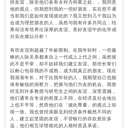
持友谊，除非他们各有令对方仰慕之处。」我同意
他的观点，但我想到我的一些好朋友，实在想不通
当初我们是如何发现彼此的？我又想到几个我以为
会成为理想朋友的人，虽然与我有许多共同点，结
果却没有培养出深厚的友谊。美好友谊中的化学成
分实在难以分析！
有些友谊则超越了年龄限制。在我年轻时，一些最
棒的人际关系都来自上一代或上上代之间，虽然彼
此不是平辈，却不妨碍我们建立友谊。那些长辈们
以耐心包容我的不成熟，成为我真正的朋友。现在
我渐渐年长，对于比我年轻的人，我期望自己也能
保有敏锐的洞察力，把握与他们为友的机会。我曾
经见到许多教授与研究生之间的友谊，深受震撼，
他们通常在专业的程度上不同，在经济及社会地位
上也不平等，然而他们在「彼此尊重」的观点上却
很一致。我也曾经亲眼见到经济条件截然不同的
人，建立起坚固的友谊，不管银行的存款差距多
远，他们相互珍惜彼此的人格特质及承诺。