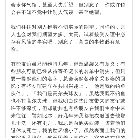
会令你气馁，甚至大失所望，但别忘了，你或许也
会在不知不觉中让别人气馁，甚至绝望。
我们往往对别人抱着不切实际的期望，同样的，别
人也会对我们期望太多、太高。试着接受友谊中必
存有风险的事实吧，别忘了，高贵的事物必有危
险。
有些友谊虽只能维持几年，但既温馨又有意义；有
些朋友可能已经从待寄圣诞卡的名单中消失，但只
要一提起他们的名字，总会唤起各种多采多姿的回
忆；有些友谊建立在共同兴趣上，「他是我的钓鱼
伙伴」、「我们是高尔夫球友」，虽然我既不钓鱼
也不打高尔夫球，但我明白这些朋友带来的友谊或
许不够深切，但却能共也有些朋友在我们生命中来
来往往。譬如比尔，好几年来我都把衣服送去他那
儿干洗；还有史丹，我总是向他买西装；随着他们
退休或死亡，我的世界缩小了。虽然表面上我们的
友谊平凡淡薄，然而因着互相信任，它的确在我的