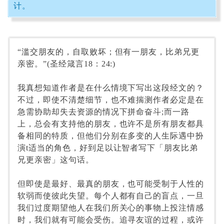
计。
“滥交朋友的，自取败坏；但有一朋友，比弟兄更
亲密。”
(
圣经箴言
18
：
24:)
我真想知道作者是在什么情境下写出这段经文的？
不过，即使不清楚细节，也不难揣测作者必定是在
急需协助却失去资源的情况下拼命奋斗
;
而一路
上，总会有支持他的朋友，也许不是所有朋友都具
备相同的特质，但他们分别在多变的人生际遇中扮
演t适当的角色，好到足以让智者写下「朋友比弟
兄更亲密」这句话。
但即使是最好、最真的朋友，也可能受制于人性的
软弱而使彼此失望。每个人都有自己的盲点，一旦
我们过度期望他人在我们所关心的事物上投注情感
时，我们就有可能会受伤。追寻友谊的过程，或许