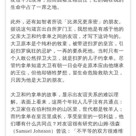
生命中占了一席之地。
此外，还有如智者所说「比弟兄更亲密」的朋友。
据说这句箴言出自所罗门王，我想他是有感于他的
父亲大卫和约拿单之间的友谊，才写下这诗句的。
大卫原本是个纯朴的牧童，被带进扫罗的皇宫，引
起扫罗疯狂的忌妒，一再的要杀死他。当时只有一
个人敢公然捍卫大卫，就是扫罗的儿子约拿单。尽
管约拿单知道大卫有朝一日会夺走原本应由他继承
的王位，但他却牺牲梦想，冒生命危险救助大卫，
只因为他是大卫的朋友。
大卫和约拿单的故事，显示出友谊关系的难以理
解。表面上看来，这两个年轻人几乎没有共通点：
大卫家住在伯利恒外的山区里，世代都是牧羊人；
而约拿单在皇宫里成长，享受皇室的一切利益，他
们哪有什么共同点？对友谊很有研究的山姆
‧
强森
（
Samuel Johnson
）曾说：「不平等的双方很难维