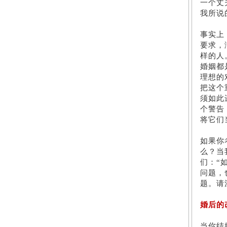
一个丈
我所说
事实上
要求，
样的人
婚姻都
理想的
把这个
须如此
个警告
将它们
如果你
么？当
们：“
问题，
题。请
婚后的
当你结