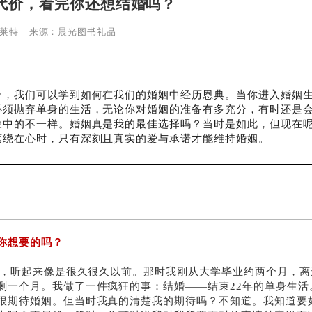
代价，看完你还想结婚吗？
·莱特 来源：晨光图书礼品
帝，我们可以学到如何在我们的婚姻中经历恩典。当你进入婚姻
必须抛弃单身的生活，无论你对婚姻的准备有多充分，有时还是会
象中的不一样。婚姻真是我的最佳选择吗？当时是如此，但现在呢
萦绕在心时，只有深刻且真实的爱与承诺才能维持婚姻。
你想要的吗？
，听起来像是很久很久以前。那时我刚从大学毕业约两个月，离
剩一个月。我做了一件疯狂的事：结婚——结束
22
年的单身生活
很期待婚姻。但当时我真的清楚我的期待吗？不知道。我知道要