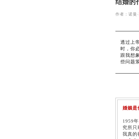
结婚的
作者：诺曼
透过上
时，你
跟我想
些问题
婚姻是
1959
年
究所只
我真的