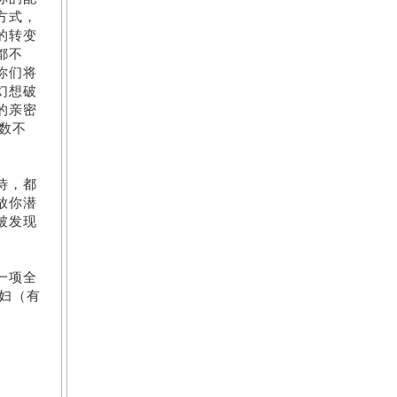
方式，
的转变
都不
你们将
幻想破
的亲密
数不
待，都
放你潜
被发现
一项全
妇（有