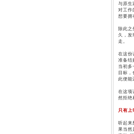
与原生
对工作
想要拥
除此之
久，发
走。
在这份
准备结
当初多
目标，
此便能
在这项
然拒绝
只有上
听起来
果当然