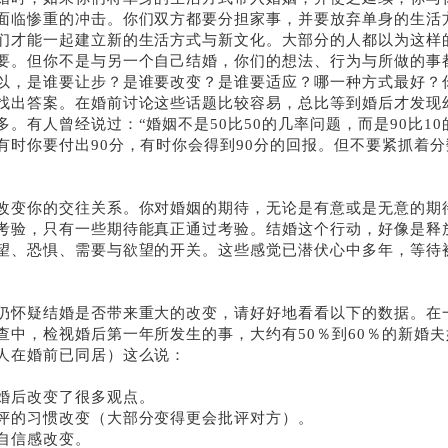
面临惨重的冲击。你们双方都要分担家事，并要放弃单身的生活
们才能一起建立新的生活方式与新文化。大部分的人都以为这样
要。但你不是与另一个自己结婚，你们的想法、行为与所做的事
以，是谁要让步？是谁要改变？是谁要适应？哪一种方式最好？
找出答案。在婚前讨论这些话题比较容易，总比等到婚后才发现
多。有人曾经说过：“婚姻不是
50
比
50
的几率问题，而是
90
比
10
有时你要付出
90
分，有时你会得到
90
分的回报。但不要紧抓着分
改变你的交往关系。你对婚姻的期待，无论是有意或是无意的期
考验，只有一些期待能真正通过考验。结婚这个行动，好像是释
望、恐惧、需要与欲望的开关。这些感觉已潜伏心中多年，等待
。
仍怀疑结婚是否带来重大的改变，请好好地看看以下的数据。在
查中，检视婚后第一年所发生的事，大约有
50
％到
60
％的新婚夫
人在婚前已同居）这么说：
婚后改变了很多观点。
评的习惯改变（大部分变得更会批评对方）。
自信感改变。