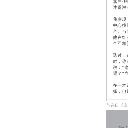
嘉兰·
述得淋
我发现
中心找
合。当
他在红
个互相
透过上
时，你
说：“
呢？”
在一本
择，但
节选自《谁