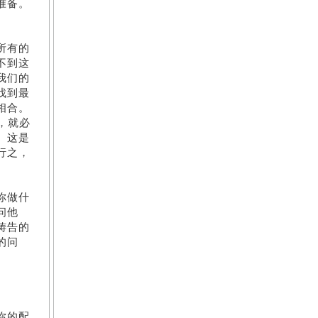
准备。
所有的
不到这
我们的
找到最
相合。
，就必
。这是
行之，
。
你做什
问他
祷告的
的问
你的配