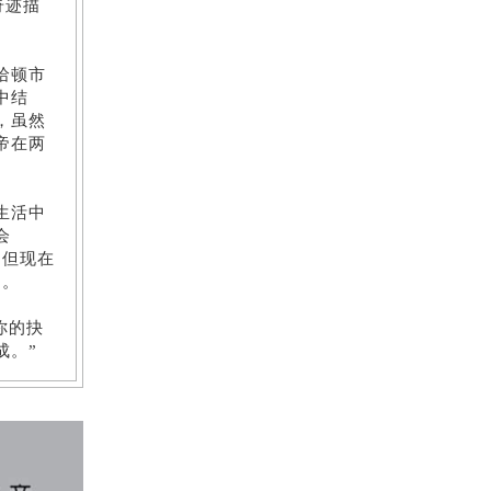
奇迹描
哈顿市
中结
，虽然
帝在两
生活中
会
，但现在
姻。
你的抉
成。”