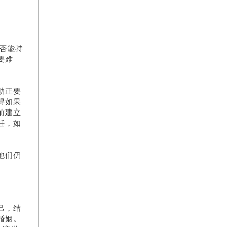
否能持
要难
助正要
得如果
前建立
任，如
他们仍
己，结
婚姻。