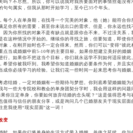
夫吗？不尽然。所以，你可以说我对我所要面对的事情丝毫没有
的句句属实，但我从那时开始学习，至今已
35
个年头。
，每个人在单身期，在找寻一个完美的对象，他（她）能符合你
满足你所有的需要，甚至你未说出口的需求。但是，你永远也找
。因为你所找的对象不是有缺点就是跟你合不来。不过没关系，
是在这种情况中开始的。继续你的寻找之旅，但要知道，即使你
对象，在刚开始时也不一定合得来。然而，你们可以“变得”彼此
重点当成婚姻中前
5-10
年的主要目标。如果你想建立美好的婚姻
进行。如果你不把这当个目标，你们就永远学不到如何适应彼此
，希望你被我吓到。我希望你知道婚姻的必要条件为何，并且实
当成你必须学习的经验。让我们花一些时间一起来思考你与婚姻
考虑结婚，一定对婚姻有一些期待与梦想。你到底希望婚姻能为
我与一些大专院校和教会的单身团契分字时，我会用这样的问题
如果你注定单身，你要如何放弃结婚的念头呢？”这是值得思考与
也值得与信任的朋友分享，或是询问几个已婚朋友关于现实层面
注意我使用“现实层面”这一词！
改变
婚时，如果你们将单身的生活方式带入婚姻，并使之延续，你与