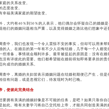
家庭的关系改变。
的态度改变。
有幸福美满家庭的期望改变。
外，大约有
40
％到
50
％的人表示，他们偶尔会怀疑自己的婚姻是
现他们的婚姻问题相当严重，以及觉得婚姻之路比他们想象中还
调查中，我们也发现一个令人震惊不安的事实，但却可以用来帮
婚的人。在婚后的第一年有不少人后悔结婚，几乎每一个人都觉
一些准备，事情就会顺利许多。最常被提起的原因是：没有在婚
也没有详彼此的需要。他们都希望能在婚前得知即将要承担的责
迈向成功的婚姻关系。
调查中，离婚的夫妇皆表示婚姻问题在结婚初期便已产生，但是
相信有问题，或是忽视它们，待发现时为时已晚。
帝，使彼此完美结合
想要拥有美满的婚姻好像是不可能的任务，是吧？如果只靠你自
是如此。唯有夫妻学习将自己交托给上帝，才能共同创造美满的