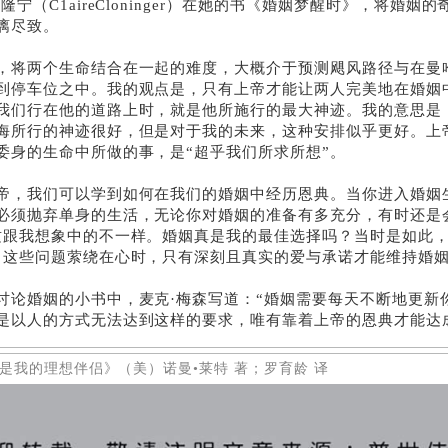
柯隆宁（
C1aireCloninger
）在她的书《婚姻梦醒时》，将婚姻的
漓尽致。
，将两个生命结合在一起的难度，大概介于预测飓风路径与在曼
到停车位之中。我的观点是，只有上帝才能让两人完美地在婚姻
我们行在他的道路上时，就是他所施行的最大神迹。我的意思是
海所行的神迹很好，但是对于我的未来，这种安排似乎更好。上
委身的生命中所做的事，是“超乎我们所求所想”。
帝，我们可以学到如何在我们的婚姻中经历恩典。当你进入婚姻
必须抛弃单身的生活，无论你对婚姻的准备有多充分，有时还是
这跟我想象中的不一样。婚姻真是我的最佳选择吗？当时是如此
当这些问题萦绕在心时，只有深刻且真实的爱与承诺才能维持婚
讨论婚姻的小书中，麦克·梅森写道：“婚姻需要每天不断地更新
是以人的方式无法达到这样的要求，唯有靠着上帝的恩典才能达
是我的理想伴侣》（美）诺曼•莱特 著；罗育龄 译