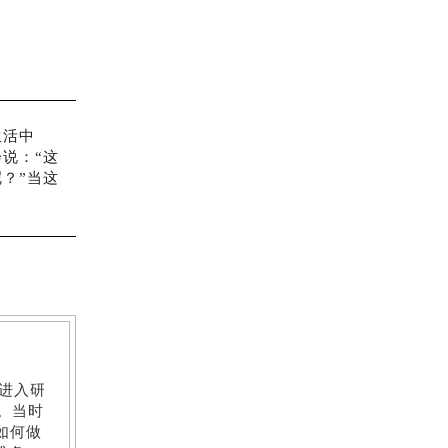
生活中
说：“这
？”当这
进入研
。当时
如何做