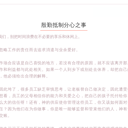
请输入标题 b
殷勤抵制分心之事
我们，别把时间浪费在不必要的享乐和休闲上。
忽略工作的责任而去追求消遣与业余爱好。
作场合应该是自己喜悦的地方，若没有合理的原因，就不应该离开那
作和利益都与此处相关。如果一个人到乡下或别处去休养，却把自己
，他必须给出合理的解释。
因此垮了，很多员工缺乏审慎思考，让老板替自己做决定，因此遭受
想看，员工的父母相信你的能力和关爱之心，把自己的孩子托付给你
么大的信任呀！还有，神的供应使你管理这些员工，你又该如何面对
任？因为他们在为你做事，你是唯一能够监督和管束他们的人，神有
交账。