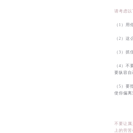
请考虑以
（1）用
（2）这
（3）抓
（4）不
要纵容自
（5）要
使你偏离
不要让属
上的劳苦