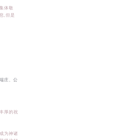
集体敬
息,但是
端庄、公
丰厚的祝
成为神诸