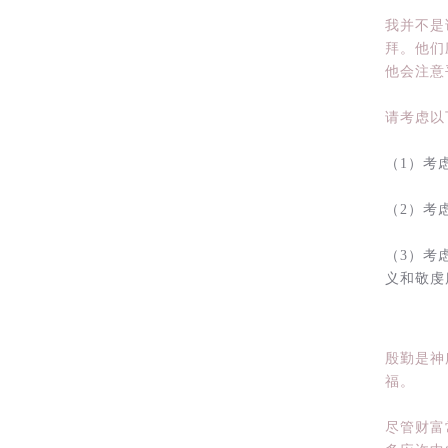
我并不是
拜。他们
他会注意
请考虑以
（1）考
（2）考
（3）考
义和敬虔
殷勤是神
福。
尽管财富