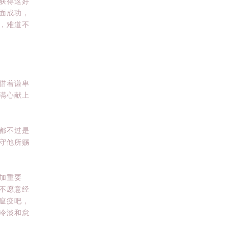
获得这好
面成功，
，难道不
借着谦卑
满心献上
都不过是
守他所赐
加重要
不愿意经
瘟疫吧，
冷淡和怠