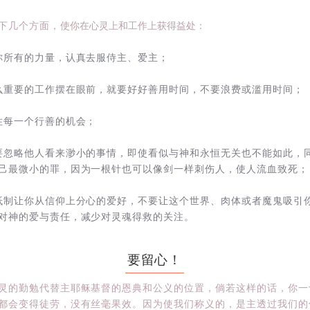
下几个方面，
使你在心灵上和工作上获得益处：
你所有的力量，认真去服侍主、爱主；
么重要的工作摆在眼前，就要好好善用时间，不要浪费或滥用时间；
住每一个行善的机会；
要忽略他人看来渺小的事情，即使看似与神和永恒无关也不能如此，
己最微小的罪，因为一根针也可以像剑一样刺伤人，使人流血致死；
抵制让你从信仰上分心的爱好，不要让这个世界、肉体或者魔鬼吸引
对神的爱与责任，减少对灵魂得救的关注。
要留心！
灵的勤勉代替主耶稣基督的恩典和公义的位置，倘若这样的话，你一
都会变得徒劳，没有丝毫果效。因为使我们称义的，是主透过我们的