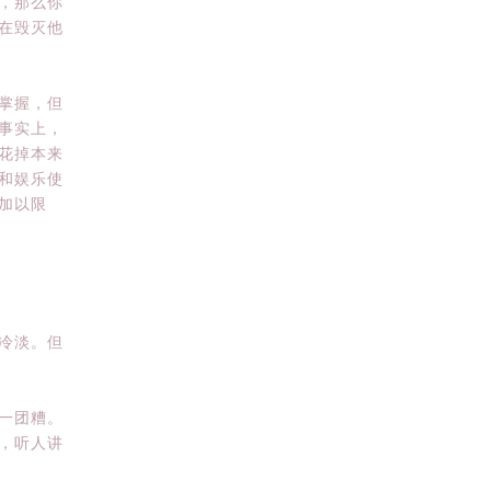
，那么你
在毁灭他
掌握，但
事实上，
花掉本来
和娱乐使
加以限
冷淡。但
一团糟。
，听人讲