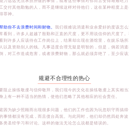
能力远远无法承担所做的事情，或者这些事情对你而言变得艰难吃力
工交付其他勤勉的人，而不是继续这样对待他们，这在某种程度上是
得罪神。
帮助你不去浪费时间和财物。
我们很难说消遣和业余爱好的度该怎么
常看到，许多人超越了殷勤和正直的尺度，更不用说信仰的尺度了。
看到许多人应该待在工作岗位上，结果却出现在酒馆里，在娱乐场所
人以及资助别人的钱。凡事适度合理无疑是明智的，但是，倘若消遣
倒，对工作造成危害，或者浪费财物，那么就必须弃绝了，至少应该
规避不合理性的热心
要阻止操练敬虔与信仰敬拜，我们现今的文化在操练敬虔上其实相当
身上有一种不适当的热情，使他们忽略了其他相应的社会责任。
庭因为缺少照顾而出现很多问题，他们的工作也因为玩忽职守而搞得
的事情都没有完成，而且债台高筑。与此同时，他们却仍然四处奔波
各类圣经学习和讨论。这样的做法无论怎么说都是错误的。