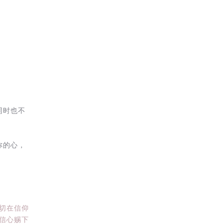
同时也不
你的心，
切在信仰
信心赐下