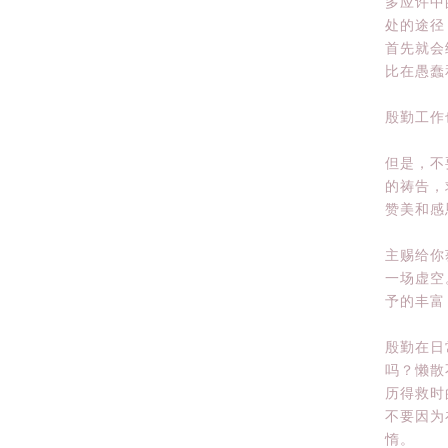
多应许中
处的途径
首先就会
比在愚蠢
殷勤工作
但是，不
的祷告，
赞美和感
主赐给你
一场虚空
予的丰富
殷勤在日
吗？懒散
历得救时
不要因为
惰。