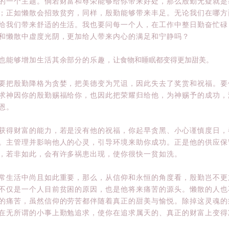
的一个主题。倘若财富和尊荣能够给你带来好处，那么殷勤无疑就是
；正如懒散会招致贫穷，同样，殷勤能够带来丰足。无论我们在哪方
给我们带来舒适的生活。我也要问每一个人，在工作中整日勤奋忙碌
和懒散中虚度光阴，更加给人带来内心的满足和宁静吗？
也能够增加生活其余部分的乐趣，
让食物和睡眠都变得更加甜美。
要把殷勤降格为贪婪，把美德变为咒诅，因此失去了奖赏和祝福。要
求神因你的殷勤赐福给你，也因此把荣耀归给他，为神赐予的成功，
恩。
获得财富的能力，若是没有他的祝福，你起早贪黑、小心谨慎度日，
。主管理并影响他人的心灵，引导环境来助你成功。正是他的供应保
，若非如此，会有许多祸患出现，使你很快一贫如洗。
常生活中尚且如此重要，那么，从信仰和永恒的角度看，殷勤岂不更
不仅是一个人目前贫困的原因，也是他将来痛苦的源头。懒散的人也
的痛苦，虽然信仰的劳苦都伴随着真正的甜美与愉悦。除掉这灵魂的
在无所谓的小事上勤勉追求，使你在追求属天的、真正的财富上变得