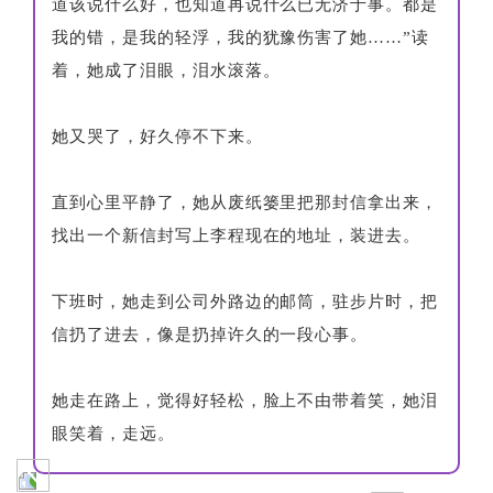
道该说什么好，也知道再说什么已无济于事。都是
我的错，是我的轻浮，我的犹豫伤害了她……”读
着，她成了泪眼，泪水滚落。
她又哭了，好久停不下来。
直到心里平静了，她从废纸篓里把那封信拿出来，
找出一个新信封写上李程现在的地址，装进去。
下班时，她走到公司外路边的邮筒，驻步片时，把
信扔了进去，像是扔掉许久的一段心事。
她走在路上，觉得好轻松，脸上不由带着笑，她泪
眼笑着，走远。