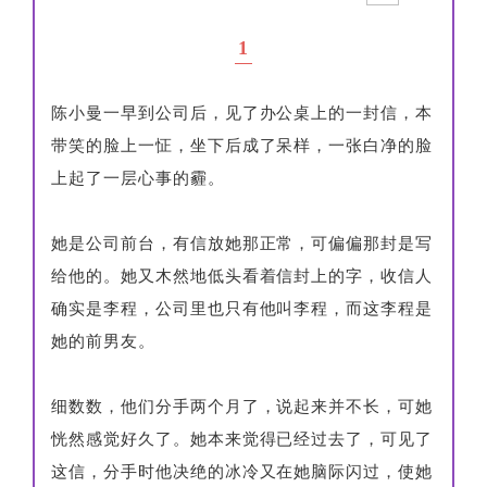
1
陈小曼一早到公司后，见了办公桌上的一封信，本
带笑的脸上一怔，坐下后成了呆样，一张白净的脸
上起了一层心事的霾。
她是公司前台，有信放她那正常，可偏偏那封是写
给他的。她又木然地低头看着信封上的字，收信人
确实是李程，公司里也只有他叫李程，而这李程是
她的前男友。
细数数，他们分手两个月了，说起来并不长，可她
恍然感觉好久了。她本来觉得已经过去了，可见了
这信，分手时他决绝的冰冷又在她脑际闪过，使她