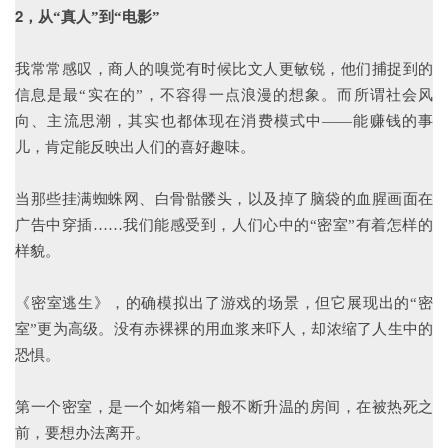
2，
从“真人”到“电影”
我常常感叹，商人的嗅觉有时候比文人更敏锐，他们捕捉到的
信息是最“实在的”，不容得一点浪漫的想象。而所谓社会风
向、主流思潮，其实也都体现在消费模式中——能赚钱的事
儿，肯定能反映出人们的喜好趣味。
当那些挂满蜘蛛网、白骨骷髅头，以及掉了脑袋的血腥画面在
广告中穿插……我们能感受到，人们心中的“密室”有着怎样的
样貌。
《密室逃生》，的确模拟出了游戏的场景，但它展现出的“密
室”更为高级。没有赤裸裸的用血浆来吓人，却浓缩了人生中的
恐惧。
第一个密室，是一个如烤箱一般不断升温的房间，在被热死之
前，要想办法离开。