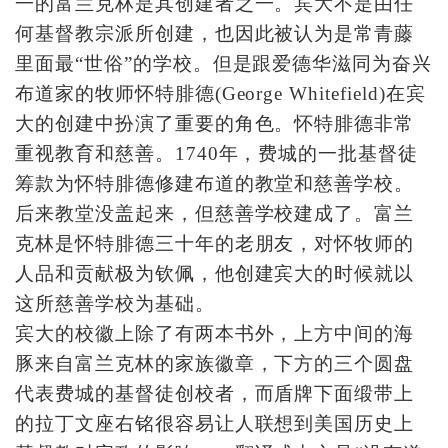
一的富兰克林是其创建者之一。宾大不是由任
何基督教宗派所创建，也因此被认为是常青藤
里面最“世俗”的学校。但是跟爱德华滋同为奋兴
布道家的牧师怀特腓德(George Whitefield)在宾
大的创建中扮演了重要的角色。怀特腓德非常
重视教育和慈善。1740年，费城的一批基督徒
筹款为怀特腓德修建布道的教堂和慈善学校。
后来教堂没盖起来，但慈善学校建成了。富兰
克林是怀特腓德三十年的老朋友，对怀牧师的
人品和贡献极为钦佩，他创建宾大的时候就以
这所慈善学校为基础。
宾大的校徽上除了有两本书外，上方中间的海
豚来自富兰克林的家族徽章，下方的三个圆盘
代表费城的基督徒创校者，而盾牌下面缎带上
的拉丁文座右铭很容易让人联想到美国历史上