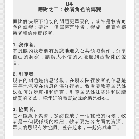
04
應對之二：牧者角色的轉變
而比解決眼下迫切的問題更重要的，或許是牧者角
色的轉變：要從一個屬靈言說者，變成一個靈性傳
播者和信仰實踐者。
1. 寫作者。
有恩賜的牧者要有意識地進入公共領域寫作，分享
自己的洞察，讓廣大不信的人能聽到基督徒的聲
音。
2. 引導者。
現在的問題是信息過載，在朋友圈裡牧者的信息是
平等地淹沒在信息的海洋裡的。牧者要教導弟兄姊
妹如何分辨真相和謠言，引導弟兄姊妹關注和閱讀
優質的文章，整理好的屬靈資源給弟兄姊妹。
3. 協調者。
在不能線下聚會，探訪也成了一個挑戰的時候，牧
者是一個關係網的樞紐，牧者要把各方面的資源、
眾人的恩賜有效協調、整合起來，一起完成事工。