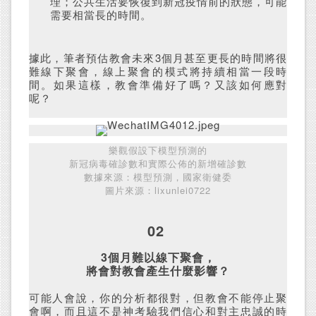
理；公共生活要恢復到新冠疫情前的狀態，可能
需要相當長的時間。
據此，筆者預估教會未來3個月甚至更長的時間將很
難線下聚會，線上聚會的模式將持續相當一段時
間。如果這樣，教會準備好了嗎？又該如何應對
呢？
樂觀假設下模型預測的
新冠病毒確診數和實際公佈的新增確診數
數據來源：模型預測，國家衛健委
圖片來源：lixunlei0722
02
3個月難以線下聚會，
將會對教會產生什麼影響？
可能人會說，你的分析都很對，但教會不能停止聚
會啊，而且這不是神考驗我們信心和對主忠誠的時