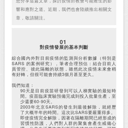
您分享這篇文章，探討疫情對教會可能產生的影
響和應對之道。近期，我們也會陸續推出相關文
章，敬請關注。
01
對疫情發展的基本判斷
綜合國內外對目前疫情的監測與分析數據（特別是
SARS 的案例研究），筆者合理預估：結合目前人
員管控、彼此隔離的狀態，雖然此次疫情未來會稍
有好轉，但很可能會持續3個月甚至更久。
我們知道：
90天是目前疫苗研發到可以人梯實驗的最短時
間。疫苗臨床實驗預備完成到投入批量生產，至
少還要60-90天。
2003年北京SARS的發生到最後解除，就經歷
了大概半年的時間。這次比SARS要嚴重得多。
即使疫情完全解除，因著在隔離期間已經形成的
習慣性防護，人們對人群的聚集會產生戒備心