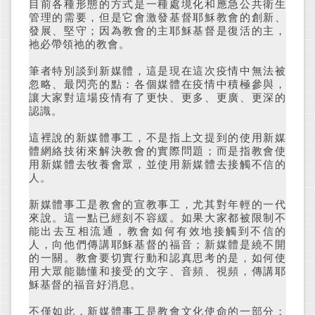
目前各種形態的方式是一種處境化和應急公共衛生
管理的需要，但是它會激發基督耶穌教會的創新、
發展、堅守；因為教會的主耶穌基督是復活的主，
祂必帶領祂的教會。
筆者特別談到新媒體，這是現在這次疫情中無法被
忽略、最閃亮的點：各個媒體在疫情中積極參與，
讓大家對這場疫情有了更快、更多、更廣、更深的
認識。
這裡說的新媒體事工，不是指上文提到的使用新媒
體網絡技術來解決教會的實際問題；而是指教會使
用新媒體去牧養會眾，並使用新媒體去接觸不信的
人。
新媒體事工是教會的宣教事工，尤其對年輕的一代
來說。這一點已經刻不容緩。如果大家都被限制不
能出去互相流通，教會如何有效地接觸到不信的
人，向他們傳講耶穌基督的福音；新媒體是繞不開
的一關。教會要切實行動和認真思考的是，如何使
用大眾能聽懂和接受的文字、音頻、視頻，傳講耶
穌基督的福音好消息。
不僅如此，新媒體事工是教會文化使命的一部分；