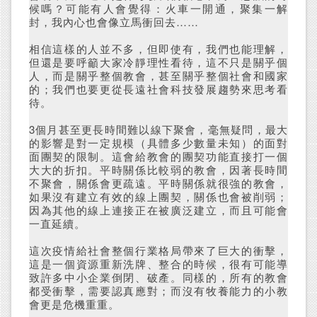
候嗎？可能有人會覺得：火車一開通，聚集一解
封，我內心也會像立馬衝回去……
相信這樣的人並不多，但即使有，我們也能理解，
但還是要呼籲大家冷靜理性看待，這不只是關乎個
人，而是關乎整個教會，甚至關乎整個社會和國家
的；我們也要更從長遠社會科技發展趨勢來思考看
待。
3個月甚至更長時間難以線下聚會，毫無疑問，最大
的影響是對一定規模（具體多少數量未知）的面對
面
團契的限制。這會給教會的團契功能直接打一個
大大的折扣。平時關係比較弱的教會，因著長時間
不聚會，關係會更疏遠。平時關係就很強的教會，
如果沒有建立有效的線上團契，關係也會被削弱；
因為其他的線上連接正在被廣泛建立，而且可能會
一直延續。
這次疫情給社會整個行業格局帶來了巨大的衝擊，
這是一個資源重新洗牌、整合的時候，很有可能導
致許多中小企業倒閉、破產。同樣的，所有的教會
都受衝擊，需要認真應對；而沒有牧養能力的小教
會更是危機重重。