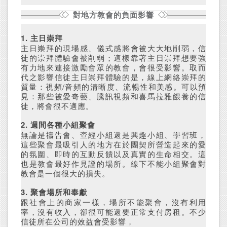
對地方教會的負面影響
1. 主日崇拜
主日崇拜的現場感、儀式感將會被大大地削弱，信
徒的崇拜體驗會被削弱；這樣靠著主日崇拜想要強
有力地來連接激勵會眾的教會，會很受影響。取而
代之影響信徒主日崇拜體驗的是，線上網絡崇拜的
質量：視頻/音頻的清晰度、流暢性和美感。可以預
見：那些被愛奇藝、騰訊視頻和喜馬拉雅餵養的信
徒，將會很不適應。
2. 週間各種小組聚會
無論是禱告會、查經小組還是興趣小組、學習班，
這些聚會最吸引人的地方在於團契所營造起來的愛
的氛圍、即時的互動反饋以及真實的生命相交。這
也是教會最好作見證的場所。線下不能小組聚會對
教會是一個很大的損失。
3. 聚會場所和奉獻
跟社會上的商家一樣，場所不能聚會，沒有利用
率，沒有收入，卻很可能還要正常支付房租。不少
信徒所在公司的效益會受影響，