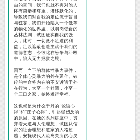
由的空间，我们也就不再对他人
怀有谦恭和尊重，潜移默化的，
导致我们对自我的定位流于盲目
与狂妄，我们开始陷入一个低等
的物化的世界里，以弱肉强食的
丛林法则，试图证实自我的强
大，此时，一切微不足道的利
益，足以遮蔽创造主赋予我们的
道德意志，令彼此在纷争与斗殴
中，陷入无力拯救之境。
因而，当下的群体性暴力事件，
是个体心灵暴力的外在延伸。破
碎的生命将内在的不安诉诸于外
在行为，大至一个社团，小至一
个三口之家，始终难得幸福。
这也就是为什么于丹的“论语心
得”和“庄子心得”，引起强烈反响
的原因。在她的系列讲座中，贯
穿着天道与人伦理想，试图从儒
家的社会理想和道家的人格超
越，安抚现代人流离失所的心灵