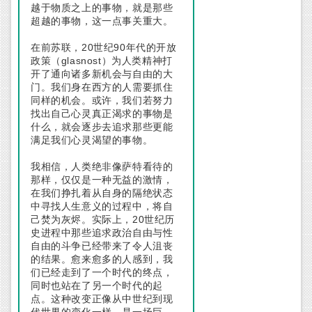
越于物质之上的事物，就是那些
超越的事物，这一点事关重大。
20
90
在前苏联，
世纪
年代的开放
glasnost
政策（
）为人类精神打
开了通向诸多新机会与自由的大
门。我们身在西方的人需要抓住
同样的机会。或许，我们若努力
找出自己心灵真正渴求的事物是
什么，就会逐步去追求那些更能
满足我们心灵渴望的事物。
我相信，人类绝非像萨特看待的
那样，仅仅是一种无益的激情，
在我们挣扎着从自身的隔绝状态
中寻找人生意义的过程中，将自
20
己焚为灰烬。实际上，
世纪历
史进程中那些追求政治自由与性
自由的斗争已经带来了令人沮丧
的结果。愈来愈多的人感到，我
们已经走到了一个时代的终点，
同时也站在了另一个时代的起
点。这种改变正像从中世纪到现