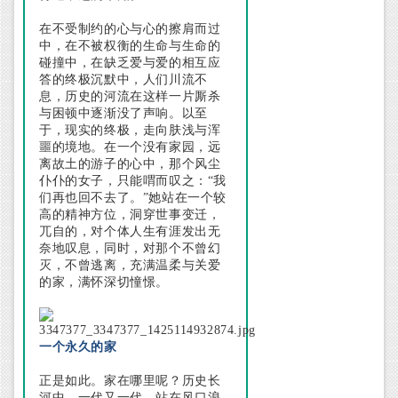
在不受制约的心与心的擦肩而过
中，在不被权衡的生命与生命的
碰撞中，在缺乏爱与爱的相互应
答的终极沉默中，人们川流不
息，历史的河流在这样一片厮杀
与困顿中逐渐没了声响。以至
于，现实的终极，走向肤浅与浑
噩的境地。在一个没有家园，远
离故土的游子的心中，那个风尘
仆仆的女子，只能喟而叹之：“我
们再也回不去了。”她站在一个较
高的精神方位，洞穿世事变迁，
兀自的，对个体人生有涯发出无
奈地叹息，同时，对那个不曾幻
灭，不曾逃离，充满温柔与关爱
的家，满怀深切憧憬。
一个永久的家
正是如此。家在哪里呢？历史长
河中，一代又一代，站在风口浪