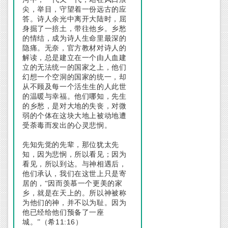
尖，举目，守望着一份远古的应
答。诗人余光中离开大陆时，屈
身掘了一掊土，带往他乡。乡愁
的情结，成为诗人生命里最深的
隐痛。无奈，官方教材对诗人的
解读，总是建立在一个由人血建
立的无法统一的国家之上，他们
幻想一个空洞的国家的统一，却
从不顾及每一个活生生的人此世
的温暖与幸福。他们哪知，先生
的乡愁，是对大地的失丧，对微
弱的个体在这块大地上被动地遭
受荼毒而发出的心灵悲悯。
先知先觉的先辈，那位犹太先
知，因为悲悯，所以看见；因为
看见，所以到达。与神相遇后，
他们承认，我们在这世上只是寄
居的，“因而羡慕一个更美的家
乡，就是在天上的。所以神被称
为他们的神，并不以为耻。因为
他已经给他们预备了一座
11:16
城。”（希
）