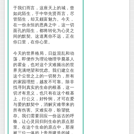
于我们而言，这座天上的城，曾
如此陌生，于中华先贤而言，尽
管陌生，却又颇富魅力。今天，
在一份永恒的恩典之中，这一切
面孔的陌生，都将转化为心灵之
间的默契。这道离你不远，正在
你口里，在你心里。
今天的世界格局，日益混乱和动
荡，即便作为理论物理学奠基人
的霍金，也对这个灾难频出的世
界充满绝望和忧虑。我们建立在
这个尘世之上的一切努力，所有
的家园理想，越发不可靠。除非
找寻到真实的生命的根基，这一
切才有意义，也只有在这个根基
上，行公义，好怜悯，才可在爱
与爱的默契中，消解灾难带来的
所有伤害。灾难实存，盼望犹
存。我们需要回应一份远古的呼
唤，让心灵回归到生命的原点那
里。在这个生命的原点中，那座
被三位一体的上帝所建造的城，