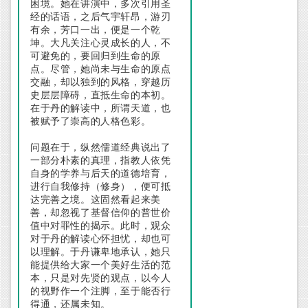
困境。她在讲演中，多次引用圣
经的话语，之后气宇轩昂，游刃
有余，芳口一出，便是一个乾
坤。大凡关注心灵成长的人，不
可避免的，要回归到生命的原
点。尽管，她尚未与生命的原点
交融，却以独到的风格，穿越历
史层层障碍，直抵生命的本初。
在于丹的解读中，所谓天道，也
被赋予了崇高的人格色彩。
问题在于，纵然儒道经典说出了
一部分朴素的真理，指教人依凭
自身的学养与后天的道德培育，
进行自我修持（修身），便可抵
达完善之境。这固然看起来美
善，却忽视了基督信仰的普世价
值中对罪性的揭示。此时，观众
对于丹的解读心怀担忧，却也可
以理解。于丹谦卑地承认，她只
能提供给大家一个美好生活的范
本，只是对先贤的观点，以今人
的视野作一个注脚，至于能否行
得通，还属未知。