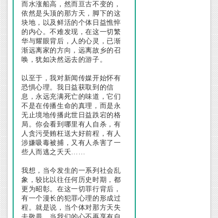
而水涨船高，然而亘古不变的，
依然是头顶的那方天，脚下的这
块地，以及鲜活的个体日益憔悴
的内心。不难发现，在这一切繁
华与耀眼背后，人的心灵，已渐
渐远离家的方向，远离故乡的召
唤，犹如决然远去的游子。
以至于，我对新闻传媒开始怀有
恐惧心理。我日益获取到的信
息，永远充满死亡的味道，它们
不是在传播生命的真理，而是永
无止境地传播此世日益跌宕的格
局。你会看到哪里有人自杀，有
人贪污受贿枉送大好前程，有人
涉嫌吸毒被捕，又有人杀害了一
些人而逃之夭夭……
我想，当今发生的一系列社会乱
象，较比以往任何历史时期，都
更为昭彰。在这一切罪行背后，
有一个漫长的犯罪心理的形成过
程。就是说，当个体对那方天失
去敬畏，当我们的心不再享有自