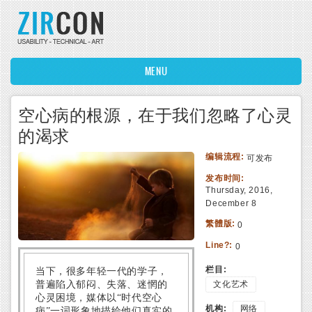
Skip to main content
MENU
空心病的根源，在于我们忽略了心灵
的渴求
编辑流程:
可发布
发布时间:
Thursday, 2016,
December 8
繁體版:
0
Line?:
0
栏目:
当下，很多年轻一代的学子，
文化艺术
普遍陷入郁闷、失落、迷惘的
心灵困境，媒体以“时代空心
机构:
网络
病”一词形象地描绘他们真实的