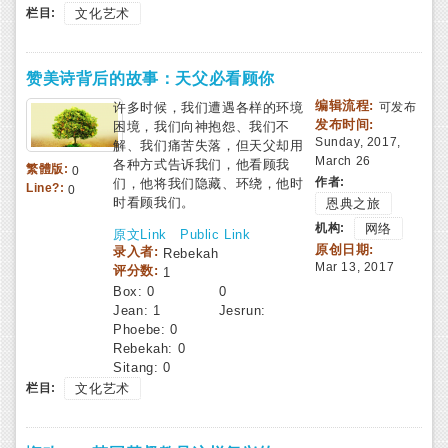
栏目:
文化艺术
赞美诗背后的故事：天父必看顾你
编辑流程:
许多时候，我们遭遇各样的环境
可发布
发布时间:
困境，我们向神抱怨、我们不
Sunday, 2017,
解、我们痛苦失落，但天父却用
March 26
各种方式告诉我们，他看顾我
繁體版:
0
作者:
们，他将我们隐藏、环绕，他时
Line?:
0
时看顾我们。
恩典之旅
机构:
网络
原文Link
Public Link
原创日期:
录入者:
Rebekah
Mar 13, 2017
评分数:
1
Box:
0
0
Jean:
1
Jesrun:
Phoebe:
0
Rebekah:
0
Sitang:
0
栏目:
文化艺术