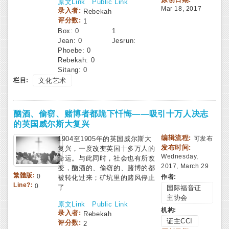
原文Link
Public Link
Mar 18, 2017
录入者:
Rebekah
评分数:
1
Box:
0
1
Jean:
0
Jesrun:
Phoebe:
0
Rebekah:
0
Sitang:
0
栏目:
文化艺术
酗酒、偷窃、赌博者都跪下忏悔——吸引十万人决志
的英国威尔斯大复兴
编辑流程:
1904至1905年的英国威尔斯大
可发布
发布时间:
复兴，一度改变英国十多万人的
Wednesday,
命运。与此同时，社会也有所改
2017, March 29
变，酗酒的、偷窃的、赌博的都
繁體版:
0
作者:
被转化过来；矿坑里的赌风停止
Line?:
0
了
国际福音证
主协会
原文Link
Public Link
机构:
录入者:
Rebekah
证主CCI
评分数:
2