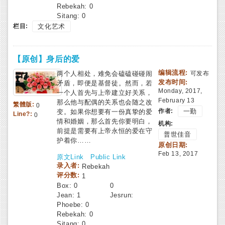
Rebekah:
0
Sitang:
0
栏目:
文化艺术
【原创】身后的爱
编辑流程:
两个人相处，难免会磕磕碰碰闹
可发布
发布时间:
矛盾，即便是基督徒。然而，若
Monday, 2017,
一个人首先与上帝建立好关系，
February 13
那么他与配偶的关系也会随之改
繁體版:
0
作者:
一勤
变。如果你想要有一份真挚的爱
Line?:
0
情和婚姻，那么首先你要明白，
机构:
前提是需要有上帝永恒的爱在守
普世佳音
护着你……
原创日期:
Feb 13, 2017
原文Link
Public Link
录入者:
Rebekah
评分数:
1
Box:
0
0
Jean:
1
Jesrun:
Phoebe:
0
Rebekah:
0
Sitang:
0