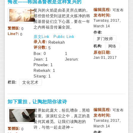
悔改——韩国基督教是这样复兴的
编辑流程:
复兴的火焰是由圣灵所点燃的。
可发布
发布时间:
那些曾经受到这把灵火炼净的韩
Tuesday, 2017,
国基督徒们立下心愿，要在一年
March 14
之内将福音传遍全国。
繁體版:
0
作者:
Line?:
0
原文Link
Public Link
罗门牧师
录入者:
Rebekah
机构:
网络
评分数:
5
原创日期:
Box:
0
1
Jan 01, 2017
Jean:
1
Jesrun:
Phoebe:
1
Rebekah:
1
Sitang:
1
栏目:
文化艺术
卸下重担，让陶恕陪你读诗
编辑流程:
世界如此庞大，纷乱嘈杂，黑暗
可发布
发布时间:
深重。滚滚红尘之中，真正的圣
Tuesday, 2017,
徒何其难觅。让我们读陶恕的
March 14
诗，与他一起走进神～
繁體版:
0
作者: