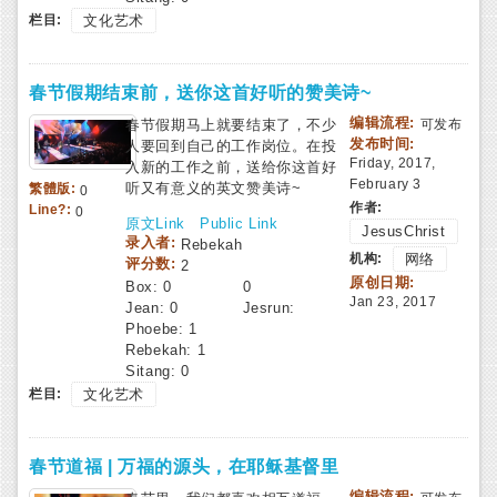
栏目:
文化艺术
春节假期结束前，送你这首好听的赞美诗~
编辑流程:
春节假期马上就要结束了，不少
可发布
发布时间:
人要回到自己的工作岗位。在投
Friday, 2017,
入新的工作之前，送给你这首好
February 3
听又有意义的英文赞美诗~
繁體版:
0
作者:
Line?:
0
原文Link
Public Link
JesusChrist
录入者:
Rebekah
机构:
网络
评分数:
2
原创日期:
Box:
0
0
Jan 23, 2017
Jean:
0
Jesrun:
Phoebe:
1
Rebekah:
1
Sitang:
0
栏目:
文化艺术
春节道福 | 万福的源头，在耶稣基督里
编辑流程: