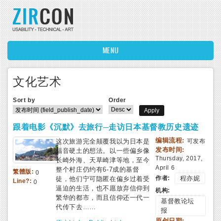
Skip to main content
MENU
文化艺术
Sort by
Order
跟着电影《沉默》去旅行─走访日本基督教历史遗迹
编辑流程:
这次旅游完全颠覆我以为日本是
可发布
发布时间:
福音硬土的想法。以一些偏乡像
Thursday, 2017,
长崎外海、天草崎津等地，至今
April 6
整个村庄仍约有6-7成的基督
繁體版:
0
作者:
程亦妮
徒，他们宁可隐匿在偏乡过着受
Line?:
0
逼迫的生活，也不愿放弃信仰到
机构:
繁华的都市，而且信仰还一代一
基督教论坛
代传下去……
报
原创日期: