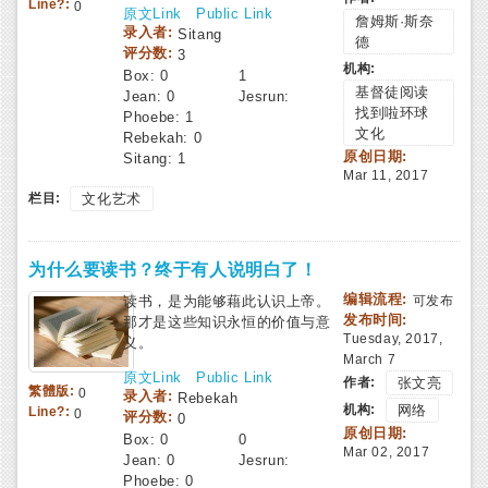
Line?:
0
原文Link
Public Link
詹姆斯·斯奈
录入者:
Sitang
德
评分数:
3
机构:
Box:
0
1
基督徒阅读
Jean:
0
Jesrun:
找到啦环球
Phoebe:
1
文化
Rebekah:
0
原创日期:
Sitang:
1
Mar 11, 2017
栏目:
文化艺术
为什么要读书？终于有人说明白了！
编辑流程:
读书，是为能够藉此认识上帝。
可发布
发布时间:
那才是这些知识永恒的价值与意
Tuesday, 2017,
义。
March 7
原文Link
Public Link
作者:
张文亮
繁體版:
0
录入者:
Rebekah
机构:
网络
Line?:
0
评分数:
0
原创日期:
Box:
0
0
Mar 02, 2017
Jean:
0
Jesrun:
Phoebe:
0