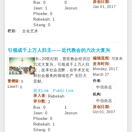
原创日期:
Box:
0
0
Jan 01, 2017
Jean:
1
Jesrun:
Phoebe:
0
Rebekah:
1
Sitang:
0
栏目:
文化艺术
引领成千上万人归主——近代教会的六次大复兴
编辑流程:
18—20世纪初，普世教会经历过
可发布
发布时间:
六次大复兴，引领成千上万人归
Monday, 2017,
主，改革社会流弊，在学术文化
March 27
和社会服务的领域也产 生巨大
作者:
贡献。
繁體版:
0
Line?:
中信杂志
0
原文Link
Public Link
机构:
录入者:
Rebekah
中信杂志
评分数:
2
原创日期:
Box:
0
1
Oct 01, 2007
Jean:
0
Jesrun:
Phoebe:
0
Rebekah:
1
Sitang:
0