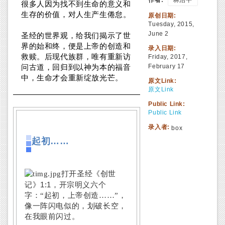
作者:
林治平
很多人因为找不到生命的意义和
生存的价值，对人生产生倦怠。
原创日期:
Tuesday, 2015,
June 2
圣经的世界观，给我们揭示了世
界的始和终，便是上帝的创造和
录入日期:
救赎。后现代族群，唯有重新访
Friday, 2017,
February 17
问古道，回归到以神为本的福音
中，生命才会重新绽放光芒。
原文Link:
原文Link
Public Link:
Public Link
录入者:
box
起初……
打开圣经《创世
1:1
记》
，开宗明义六个
字：“起初，上帝创造……”，
像一阵闪电似的，划破长空，
在我眼前闪过。