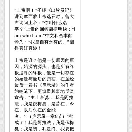
“上帝啊！”圣经《出埃及记》
讲到摩西蒙上帝选召时，曾大
声询问上帝：“你叫什么名
I
字？”上帝的回答简捷明快：“
am who I am.
”中文和合本翻
译为：“我是自有永有的。”翻
得真好真妙！
上帝是谁？他是一切原因的原
因，始源的源头，也是所有终
极追寻的终极，他是一切存在
的始源与最后的归宿。在圣经
最后一卷书《启示录》的作者
约翰笔下，更慎重其事地反复
宣告：“主上帝说：‘我是阿拉
法，我是俄梅戛，是昔在、今
在、以后永在的全能
8
者。’”（启示录一章
节）“都
成了！我是阿拉法，我是俄梅
戛；我是初，我是终。我要把