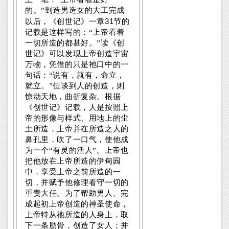
的。”到造男造女的大工完成
31
以后，《创世记》一章
节的
记载是这样写的：“上帝看着
一切所造的都甚好。”读《创
世记》可以发现上帝创造宇宙
万物，凭借的只是祂口中的一
句话：“说有，就有，命立，
就立。”但谈到人的创造，则
惊动天地，曲折复杂。根据
《创世记》记载，人是按照上
帝的形像与样式、用地上的尘
土所造，上帝并在所造之人的
鼻孔里，吹了一口气，使他成
为一个“有灵的活人”。上帝也
把他放在上帝所造的伊甸园
中，享受上帝之前所造的一
切，并赋予他修理看守一切的
重责大任。为了帮助男人、完
成起初上帝创造的神圣使命，
上帝特从祂所造的人身上，取
下一条肋骨，创造了女人；并