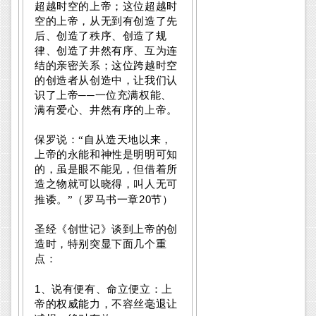
超越时空的上帝；这位超越时
空的上帝，从无到有创造了先
后、创造了秩序、创造了规
律、创造了井然有序、互为连
结的亲密关系；这位跨越时空
的创造者从创造中，让我们认
识了上帝──一位充满权能、
满有爱心、井然有序的上帝。
保罗说：“自从造天地以来，
上帝的永能和神性是明明可知
的，虽是眼不能见，但借着所
造之物就可以晓得，叫人无可
20
推诿。”（罗马书一章
节）
圣经《创世记》谈到上帝的创
造时，特别突显下面几个重
点：
1
、说有便有、命立便立：上
帝的权威能力，不容丝毫退让