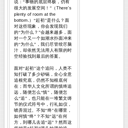
说：“事物的底层终极，仍有
There's
很大的发展空间！”（
plenty of room at the
bottom.
）“起初”是什么？面
对这些现象，你会发现我们
的“为什么？”会越来越多，面
对一个又一个如潮水扑面冲来
的“为什么”，我们尽管绞尽脑
汁，却依然无法用人有限的时
空经验找到最后的答案。
面对“起初”这个追问，人类不
知打破了多少砂锅，全心全意
追根究底，仍然不知根底何
在；而华人文化所谓的慎终追
远，随便怎么“慎”，随便怎
么“追”，也只能在一堆繁文缛
节的仪式符号中，行礼如仪，
唬弄混过。不知“终”在哪里，
如何慎“终”？不知“远”在何
方，到哪儿去追“远”？然而这