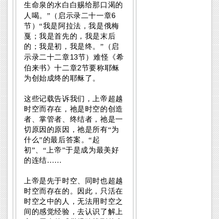
生命泉的水白白赐给那口渴的
6
人喝。”（启示录二十一章
节）“我是阿拉法，我是俄梅
戛；我是首先的，我是末后
的；我是初，我是终。”（启
13
示录二十二章
节）难怪《希
2
伯来书》十二章
节要称耶稣
为创始成终的耶稣了。
这些记载告诉我们，上帝超越
时空而存在，祂是时空的创造
者、掌管者、终结者，祂是一
切原因的原因，祂是所有“为
什么”的最后答案。“起
初”、“上帝”于是成为最美好
的连结……
上帝是先于时空、同时也超越
时空而存在的。因此，只活在
时空之中的人，无法用时空之
间的感觉经验，去认识了解上