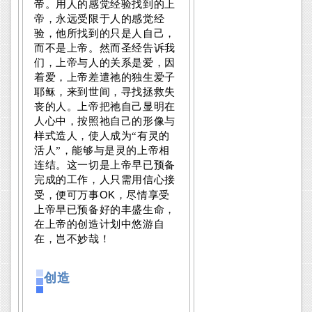
帝。用人的感觉经验找到的上
帝，永远受限于人的感觉经
验，他所找到的只是人自己，
而不是上帝。然而圣经告诉我
们，上帝与人的关系是爱，因
着爱，上帝差遣祂的独生爱子
耶稣，来到世间，寻找拯救失
丧的人。上帝把祂自己显明在
人心中，按照祂自己的形像与
样式造人，使人成为“有灵的
活人”，能够与是灵的上帝相
连结。这一切是上帝早已预备
完成的工作，人只需用信心接
OK
受，便可万事
，尽情享受
上帝早已预备好的丰盛生命，
在上帝的创造计划中悠游自
在，岂不妙哉！
创造