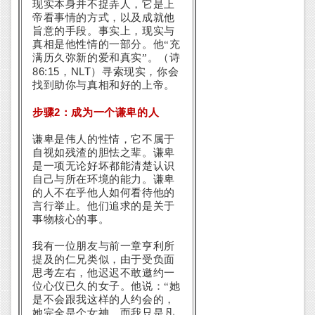
现实本身并不捉弄人，它是上
帝看事情的方式，以及成就他
旨意的手段。事实上，现实与
真相是他性情的一部分。他“充
满历久弥新的爱和真实”。（诗
86:15
NLT
，
）寻索现实，你会
找到助你与真相和好的上帝。
2
步骤
：成为一个谦卑的人
谦卑是伟人的性情，它不属于
自视如残渣的胆怯之辈。谦卑
是一项无论好坏都能清楚认识
自己与所在环境的能力。谦卑
的人不在乎他人如何看待他的
言行举止。他们追求的是关于
事物核心的事。
我有一位朋友与前一章亨利所
提及的仁兄类似，由于受负面
思考左右，他迟迟不敢邀约一
位心仪已久的女子。他说：“她
是不会跟我这样的人约会的，
她完全是个女神，而我只是凡