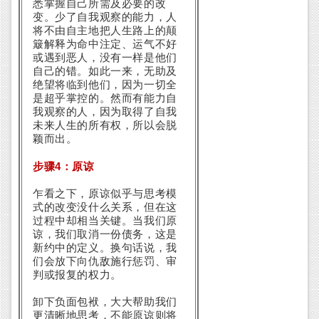
悉掌握自己所需及必要的改
变。少了自我观察的能力，人
将不由自主地把人生路上的颠
簸解释为命中注定、运气不好
或遇到恶人，没有一样是他们
自己的错。如此一来，无助及
绝望将临到他们，因为一切全
是超乎掌控的。然而有能力自
我观察的人，因为取得了自我
未来人生的所有权，所以会脱
颖而出。
4
步骤
：原谅
乍看之下，原谅似乎与思考模
式的改变没什么关系，但在这
过程中却相当关键。当我们原
谅，我们取消一份债务，这是
新约中的定义。换句话说，我
们会放下向仇敌施行惩罚、审
判或报复的权力。
卸下负面包袱，大大帮助我们
更清晰地思考，不能原谅则将