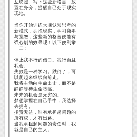
互映照。写下这些新格言，放
置在身旁，提醒自己处于现实
现地。
当你开始训练大脑认知思考的
新模式，拥抱现实，学习谦卑
与宽恕，这些新的格言便能有
强心剂的效果呢！以下便列举
一二：
停止我不行的借口。我行而且
我会。
失败是一种学习。跌倒了，可
以爬起来继续向前走。
我将主动向生命出击，而不是
静静等待生命莅临。
未来的机会是无穷的。
梦想掌握在自己手中，我选择
去拥有。
指责无益，唯有承担起问题的
所有权，才有出路。
当我承担起问题的责任时，我
就是自己的主人。