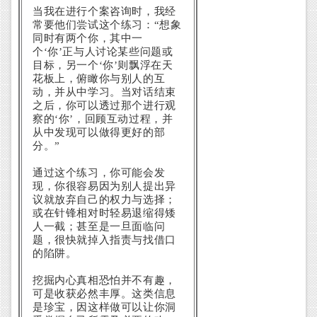
当我在进行个案咨询时，我经
常要他们尝试这个练习：“想象
同时有两个你，其中一
个‘你’正与人讨论某些问题或
目标，另一个‘你’则飘浮在天
花板上，俯瞰你与别人的互
动，并从中学习。当对话结束
之后，你可以透过那个进行观
察的‘你’，回顾互动过程，并
从中发现可以做得更好的部
分。”
通过这个练习，你可能会发
现，你很容易因为别人提出异
议就放弃自己的权力与选择；
或在针锋相对时轻易退缩得矮
人一截；甚至是一旦面临问
题，很快就掉入指责与找借口
的陷阱。
挖掘内心真相恐怕并不有趣，
可是收获必然丰厚。这类信息
是珍宝，因这样做可以让你洞