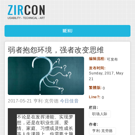
Skip to main content
MENU
弱者抱怨环境，强者改变思维
编辑流程:
可发布
发布时间:
Sunday, 2017, May
21
繁體版:
0
Line?:
0
2017-05-21
亨利·克劳德
今日佳音
栏目:
职场人际
不论是在发挥潜能、实现梦
想，还是在职业生涯、爱
作者:
情、家庭、习惯或灵性成长
亨利·克劳德
等人生课题上，你需要大脑