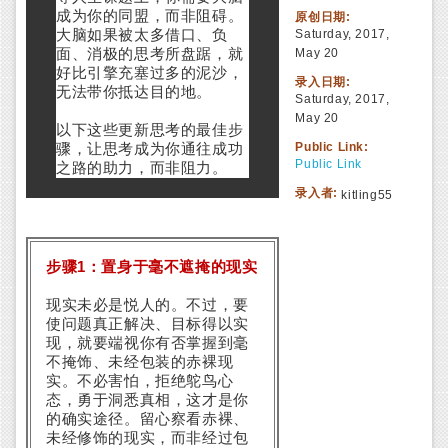
成为你的同盟，而非阻碍。
原创日期:
大脑如果被太多借口、负
Saturday, 2017,
面、消极的思考所盘踞，就
May 20
好比引擎充塞过多的泥沙，
录入日期:
无法带你抵达目的地。
Saturday, 2017,
May 20
以下这些更新思考的最佳步
Public Link:
骤，让思考成为你通往成功
Public Link
之路的助力，而非阻力。
录入者:
kitling55
1
步骤
：置身于毫不遮掩的现实
现实未必是悦人的。不过，要
使问题真正解决、目标得以实
现，就要端视你有否掌握到毫
不掩饰、未经包装的赤裸现
实。不必害怕，拒绝鸵鸟心
态，勇于洞悉真相，这才是你
的确实途径。留心察看赤裸、
未经修饰的现实，而非经过包