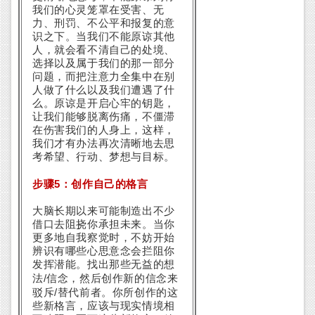
我们的心灵笼罩在受害、无
力、刑罚、不公平和报复的意
识之下。当我们不能原谅其他
人，就会看不清自己的处境、
选择以及属于我们的那一部分
问题，而把注意力全集中在别
人做了什么以及我们遭遇了什
么。原谅是开启心牢的钥匙，
让我们能够脱离伤痛，不僵滞
在伤害我们的人身上，这样，
我们才有办法再次清晰地去思
考希望、行动、梦想与目标。
5
步骤
：创作自己的格言
大脑长期以来可能制造出不少
借口去阻挠你承担未来。当你
更多地自我察觉时，不妨开始
辨识有哪些心思意念会拦阻你
发挥潜能。找出那些无益的想
/
法
信念，然后创作新的信念来
/
驳斥
替代前者。你所创作的这
些新格言，应该与现实情境相