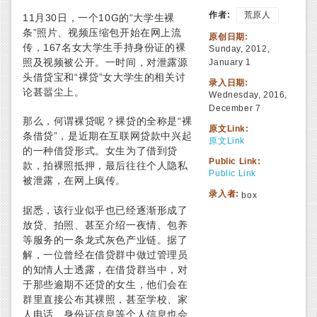
作者:
荒原人
11
月
30
日，一个
10G
的“大学生裸
条”照片、视频压缩包开始在网上流
原创日期:
传，
167
名女大学生手持身份证的裸
Sunday, 2012,
照及视频被公开。一时间，对泄露源
January 1
头借贷宝和“裸贷”女大学生的相关讨
录入日期:
论甚嚣尘上。
Wednesday, 2016,
December 7
那么，何谓裸贷呢？裸贷的全称是“裸
原文Link:
条借贷”，是近期在互联网贷款中兴起
原文Link
的一种借贷形式。女生为了借到贷
Public Link:
款，拍裸照抵押，最后往往个人隐私
Public Link
被泄露，在网上疯传。
录入者:
box
据悉，该行业似乎也已经逐渐形成了
放贷、拍照、甚至介绍一夜情、包养
等服务的一条龙式灰色产业链。据了
解，一位曾经在借贷群中做过管理员
的知情人士透露，在借贷群当中，对
于那些逾期不还贷的女生，他们会在
群里直接公布其裸照，甚至学校、家
人电话、身份证信息等个人信息也会