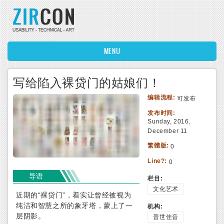
Skip to main content
MENU
写给陷入裸贷门的姑娘们！
编辑流程:
可发布
发布时间:
Sunday, 2016,
December 11
繁體版:
0
Line?:
0
导语
栏目:
文化艺术
近期的“裸贷门”，着实让曾经被视为
纯洁和智慧之所的象牙塔，蒙上了一
机构:
层阴影。
普世佳音