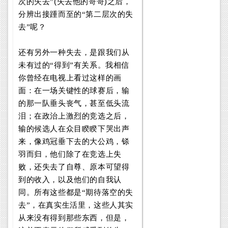
(
)
次的失去”
失去他的哥哥
之后，
分辨出接踵而至的“第二层次的失
去”呢？
还有另外一种失去，是跟我们从
未有过的“得到”有关系。我相信
你曾经在电视上看过这样的画
面：在一场关键性的球赛后，输
的那一队垂头丧气，甚至低头流
泪；在政治上激烈的竞选之后，
输的候选人在众目睽睽下哭出声
来，像鸡冠垂下去的大公鸡，铩
羽而归，他们除了在竞选上失
败，还失去了自尊、原本可望得
到的收入，以及他们的自我认
同。所有这些都是“期待落空的失
去”，在真实生活里，这些人其实
从来没有得到那些东西，但是，