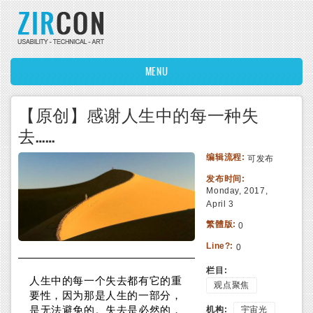
Skip to main content
MENU
【原创】感谢人生中的每一种失
去……
编辑流程:
可发布
发布时间:
Monday, 2017,
April 3
繁體版:
0
Line?:
0
栏目:
人生中的每一个失去都有它的重
观点聚焦
要性，因为那是人生的一部分，
是无法避免的。失去是必然的，
机构:
宇宙光