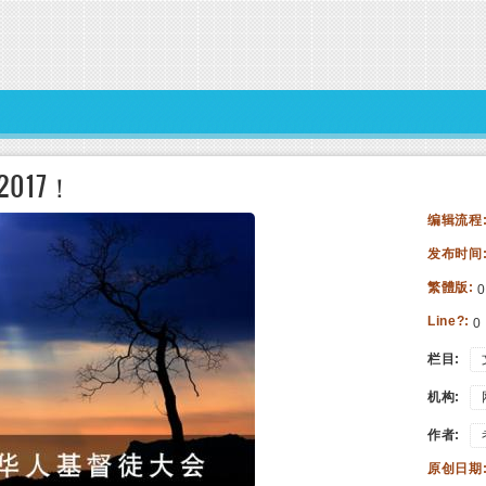
017！
编辑流程
发布时间
繁體版:
0
Line?:
0
栏目:
机构:
作者:
原创日期