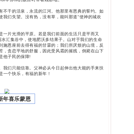
有不干的活泉，永流的江河。他那里有恩典的誓约。如
使我们失望。没有热，没有草，能叫那道“使神的城欢
是一片光滑的平原。若是我们前面的生活只是平而又
雨水汇集谷中，使地肥沃多结果子。山对于我们的生命
到施恩座前去得有福的甘霖的；我们所厌烦的山境，反
苦，贪恋平地的舒服，因此受风霜的摧残，倒毙在山下
!
是他子民的保障
。我们只能信靠。父神必从今日起伸出他大能的手来扶
是一个快乐，有福的新年！
新年喜乐蒙恩