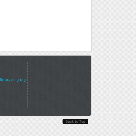
library.cbtg.org
Back to Top