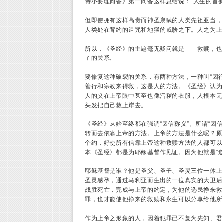
特小要理问答》第一问答这样总结说：“人生的首
但即使拥有这样高贵而神圣禀赋的人类先祖亚当
人类处在背约的诅咒和地狱的威胁之下。人之为
所以，《圣经》的主题毫无疑问就是——救赎，
了的关系。
要修复这种破裂的关系，有两种方法，一种叫“因行
善行和宗教来得救，这是人的方法。《圣经》认
人的义在上帝眼中甚至也像污秽的衣服，人根本
头发把自己救上岸去。
《圣经》从始至终都在强调“因信称义”。所谓“因
转而去依靠上帝的方法。上帝的方法是什么呢？
个约，好使所有信靠上帝这种救赎方法的人都可
本《圣经》都是为耶稣基督作见证。因为他就是“道
耶稣基督是谁？他是圣父、圣子、圣灵三位一体
圣灵感孕，通过马利亚而生出的一位真实的大卫
战胜死亡，完成与上帝的约定，为他的选民挣来
罪，也才能使他挣来的救赎和永生可以分享给他
作为上帝之形象的人，因着犯罪已不复为先知、