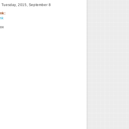
:
Tuesday, 2015, September 8
ink:
ink
ox