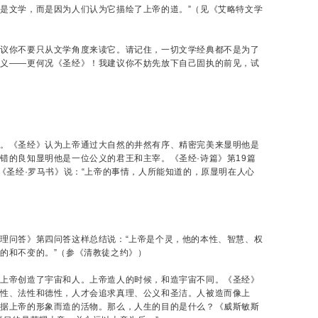
是文学，而是因为人们认为它描绘了上帝的道。”（见《艾略特文学
建议你不要只从文学角度来读它。请记住，一切文学经典都不是为了
意义——更何况《圣经》！我建议你不妨先放下自己固执的前见，试
谬。《圣经》认为上帝通过大自然的井然有序、精密完美来显明他是
错的良知显明他是一位公义的君王和主宰。《圣经·诗篇》第19篇
《圣经·罗马书》说：“上帝的事情，人所能知道的，原显明在人心
理问答》第四问答这样总结说：“上帝是个灵，他的本性、智慧、权
的和不变的。”（参《清教徒之约》）
。上帝创造了宇宙和人。上帝造人的时候，和造宇宙不同。《圣经》
理性、法性和德性，人才会追求真理、公义和圣洁。人被造而像上
根据上帝的形象而造的活物。那么，人生的目的是什么？《威斯敏斯