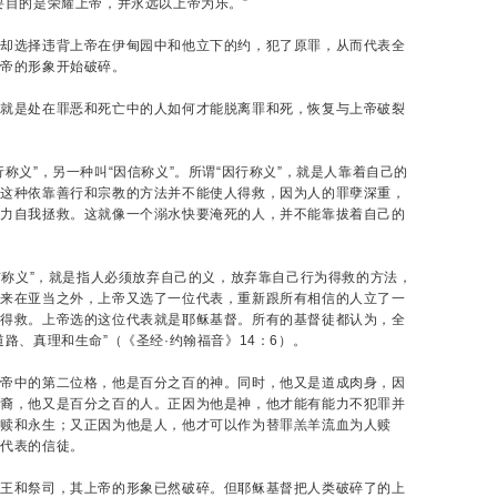
要目的是荣耀上帝，并永远以上帝为乐。”
，却选择违背上帝在伊甸园中和他立下的约，犯了原罪，从而代表全
上帝的形象开始破碎。
也就是处在罪恶和死亡中的人如何才能脱离罪和死，恢复与上帝破裂
称义”，另一种叫“因信称义”。所谓“因行称义”，就是人靠着自己的
为这种依靠善行和宗教的方法并不能使人得救，因为人的罪孽深重，
无力自我拯救。这就像一个溺水快要淹死的人，并不能靠拔着自己的
信称义”，就是指人必须放弃自己的义，放弃靠自己行为得救的方法，
原来在亚当之外，上帝又选了一位代表，重新跟所有相信的人立了一
以得救。上帝选的这位代表就是耶稣基督。所有的基督徒都认为，全
路、真理和生命”（《圣经·约翰福音》14：6）。
上帝中的第二位格，他是百分之百的神。同时，他又是道成肉身，因
后裔，他又是百分之百的人。正因为他是神，他才能有能力不犯罪并
救赎和永生；又正因为他是人，他才可以作为替罪羔羊流血为人赎
所代表的信徒。
君王和祭司，其上帝的形象已然破碎。但耶稣基督把人类破碎了的上