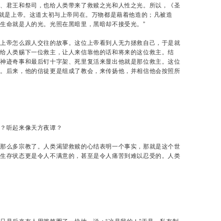
知、君王和祭司，也给人类带来了救赎之光和人性之光。所以，《圣
道就是上帝。这道太初与上帝同在。万物都是藉着他造的；凡被造
生命就是人的光。光照在黑暗里，黑暗却不接受光。”
讲上帝怎么跟人交往的故事。这位上帝看到人无力拯救自己，于是就
要给人类赐下一位救主，让人来信靠他的话和将来的这位救主。结
多神迹奇事和最后钉十字架、死里复活来显出他就是那位救主。这位
天。后来，他的信徒更是组成了教会，来传扬他，并相信他会按照所
怪？听起来像天方夜谭？
有那么多宗教了。人类渴望救赎的心结表明一个事实，那就是这个世
的生存状态更是令人不满意的，甚至是令人痛苦到难以忍受的。人类