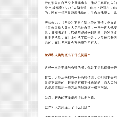
帝的形象在自己身上显现出来，他成了真正的先
经·约翰福音》说：“太初有道，道与上帝同在，
的，没有一样不是藉着他造的。生命在他里头，这
严格来说，《圣经》不只在讲上帝的事情，也在
主动来寻找人并向人启示他自己，一再告诉人他
果，日期满足时，耶稣基督就来到世间，通过很
救主复活后，在世上生活了四十天，之后被接升
说的，在世界末日会再来审判所有人。
世界和人类到底出了什么问题？
这样一本关于罪与救赎的书，你是不是觉得很奇
其实，人类从来都有一种救赎情结，否则就不会
界是不完美的，甚至是有根本性缺陷的，而人类
总是渴望找到一些方法来解决这一根本问题。
当然，解决的前提是先得认识问题。
世界和人类到底出了什么问题？