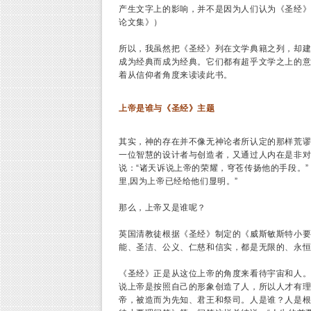
产生文字上的影响，并不是因为人们认为《圣经》
论文集》）
所以，我虽然把《圣经》列在文学典籍之列，却
成为经典而成为经典。它们都有超乎文学之上的
着从信仰者角度来读读此书。
上帝是谁与《圣经》主题
其实，神的存在并不像无神论者所认定的那样荒
一位智慧的设计者与创造者，又通过人内在是非对
说：“诸天诉说上帝的荣耀，穹苍传扬他的手段。”
里,因为上帝已经给他们显明。”
那么，上帝又是谁呢？
英国清教徒根据《圣经》制定的《威斯敏斯特小要
能、圣洁、公义、仁慈和信实，都是无限的、永恒
《圣经》正是从这位上帝的角度来看待宇宙和人
说上帝是按照自己的形象创造了人，所以人才有
帝，被造而为先知、君王和祭司。人是谁？人是