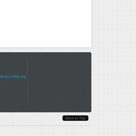
library.cbtg.org
Back to Top