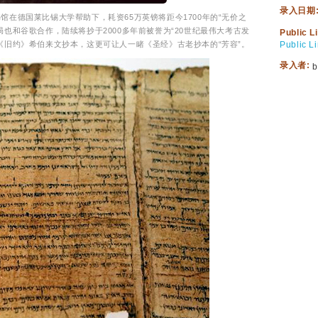
录入日期
在德国莱比锡大学帮助下，耗资65万英镑将距今1700年的“无价之
也和谷歌合作，陆续将抄于2000多年前被誉为“20世纪最伟大考古发
Public L
《旧约》希伯来文抄本，这更可让人一睹《圣经》古老抄本的“芳容”。
Public L
录入者:
b