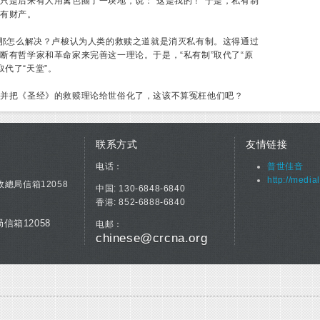
只是后来有人用篱笆圈了一块地，说：“这是我的！”于是，私有制
私有财产。
。那怎么解决？卢梭认为人类的救赎之道就是消灭私有制。这得通过
断有哲学家和革命家来完善这一理论。于是，“私有制”取代了“原
取代了“天堂”。
，并把《圣经》的救赎理论给世俗化了，这该不算冤枉他们吧？
联系方式
友情链接
电话：
普世佳音
http://media
政總局信箱12058
中国: 130-6848-6840
香港: 852-6888-6840
信箱12058
电邮：
chinese@crcna.org