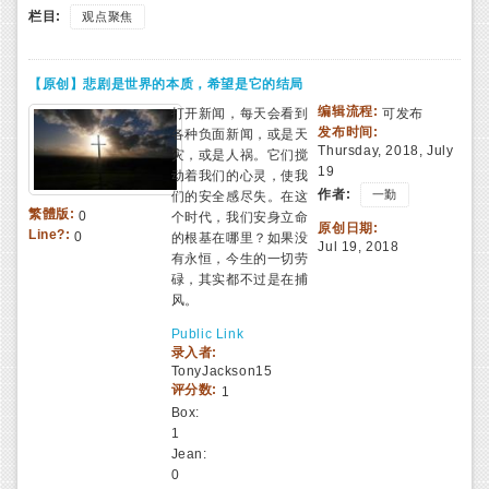
栏目:
观点聚焦
【原创】悲剧是世界的本质，希望是它的结局
编辑流程:
打开新闻，每天会看到
可发布
发布时间:
各种负面新闻，或是天
Thursday, 2018, July
灾，或是人祸。它们搅
19
动着我们的心灵，使我
作者:
一勤
们的安全感尽失。在这
繁體版:
0
个时代，我们安身立命
原创日期:
Line?:
0
的根基在哪里？如果没
Jul 19, 2018
有永恒，今生的一切劳
碌，其实都不过是在捕
风。
Public Link
录入者:
TonyJackson15
评分数:
1
Box:
1
Jean:
0