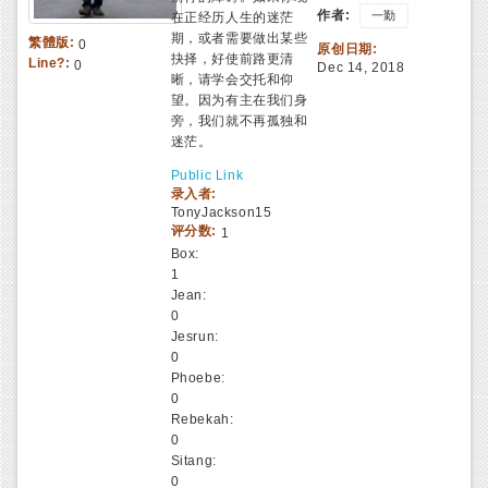
作者:
一勤
在正经历人生的迷茫
期，或者需要做出某些
繁體版:
0
原创日期:
抉择，好使前路更清
Line?:
0
Dec 14, 2018
晰，请学会交托和仰
望。因为有主在我们身
旁，我们就不再孤独和
迷茫。
Public Link
录入者:
TonyJackson15
评分数:
1
Box:
1
Jean:
0
Jesrun:
0
Phoebe:
0
Rebekah:
0
Sitang:
0