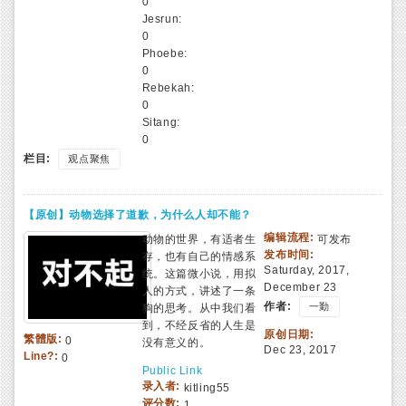
0
Jesrun:
0
Phoebe:
0
Rebekah:
0
Sitang:
0
栏目:
观点聚焦
【原创】动物选择了道歉，为什么人却不能？
编辑流程:
动物的世界，有适者生
可发布
发布时间:
存，也有自己的情感系
Saturday, 2017,
统。这篇微小说，用拟
December 23
人的方式，讲述了一条
作者:
一勤
狗的思考。从中我们看
到，不经反省的人生是
原创日期:
繁體版:
0
没有意义的。
Dec 23, 2017
Line?:
0
Public Link
录入者:
kitling55
评分数:
1