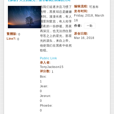
【原创】天上的星光，指引着我们回家的方向
编辑流程:
当我们追逐并且习惯了
可发布
发布时间:
光明，黑夜却总是姗姗
Friday, 2018, March
来到。漫漫长夜，有人
16
感受到窒息，有人却享
作者:
一勤
受夜的一份静谧。黑夜
再深沉，也无法挡住那
原创日期:
繁體版:
0
穹苍之上的星光。那星
Mar 16, 2018
Line?:
0
光的源头，来自上帝。
他使我们在黑夜中依然
歌唱。
Public Link
录入者:
TonyJackson15
评分数:
1
Box:
1
Jean:
0
Jesrun:
0
Phoebe:
0