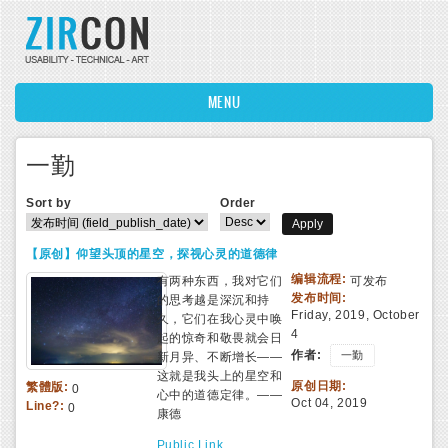
Skip to main content
MENU
一勤
Sort by
Order
【原创】仰望头顶的星空，探视心灵的道德律
编辑流程:
有两种东西，我对它们
可发布
发布时间:
的思考越是深沉和持
Friday, 2019, October
久，它们在我心灵中唤
4
起的惊奇和敬畏就会日
作者:
一勤
新月异、不断增长——
这就是我头上的星空和
原创日期:
繁體版:
0
心中的道德定律。——
Oct 04, 2019
Line?:
0
康德
Public Link