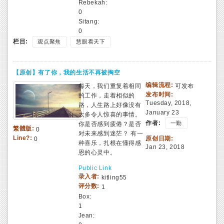
Rebekah:
0
Sitang:
0
栏目:
观点聚焦
慧眼看天下
【原创】有了你，我的生活不再被掏空
编辑流程:
每天，我们重复着相同
可发布
发布时间:
的工作，走着相似的
Tuesday, 2018,
路，人生路上好像没有
January 23
太多令人惊喜的事情。
作者:
一勤
你是否感到疲倦？是否
繁體版:
0
对未来感到迷茫？ 有一
Line?:
原创日期:
0
种喜乐，扎根在懂得感
Jan 23, 2018
恩的心灵中。
Public Link
录入者:
kitling55
评分数:
1
Box:
1
Jean: