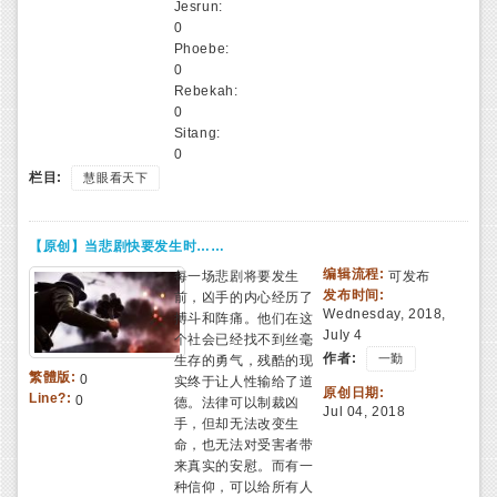
Jesrun:
0
Phoebe:
0
Rebekah:
0
Sitang:
0
栏目:
慧眼看天下
【原创】当悲剧快要发生时……
编辑流程:
每一场悲剧将要发生
可发布
发布时间:
前，凶手的内心经历了
Wednesday, 2018,
搏斗和阵痛。他们在这
July 4
个社会已经找不到丝毫
作者:
一勤
生存的勇气，残酷的现
繁體版:
0
实终于让人性输给了道
原创日期:
Line?:
0
德。法律可以制裁凶
Jul 04, 2018
手，但却无法改变生
命，也无法对受害者带
来真实的安慰。而有一
种信仰，可以给所有人