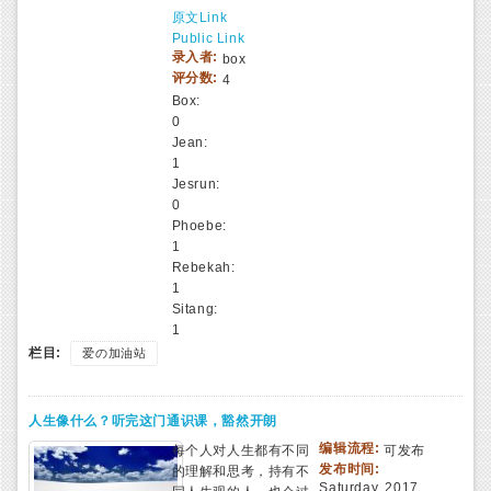
原文Link
Public Link
录入者:
box
评分数:
4
Box:
0
Jean:
1
Jesrun:
0
Phoebe:
1
Rebekah:
1
Sitang:
1
栏目:
爱の加油站
人生像什么？听完这门通识课，豁然开朗
编辑流程:
每个人对人生都有不同
可发布
发布时间:
的理解和思考，持有不
Saturday, 2017,