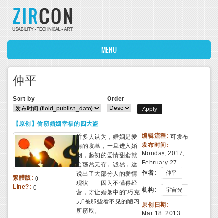
Skip to main content
MENU
仲平
Sort by
Order
【原创】偷窃婚姻幸福的四大盗
编辑流程:
许多人认为，婚姻是爱
可发布
发布时间:
情的坟墓，一旦进入婚
Monday, 2017,
姻，起初的爱情甜蜜就
February 27
会荡然无存。诚然，这
作者:
仲平
说出了大部分人的爱情
繁體版:
0
现状——因为不懂得经
Line?:
0
机构:
宇宙光
营，才让婚姻中的“巧克
力”被那些看不见的陋习
原创日期:
所窃取。
Mar 18, 2013