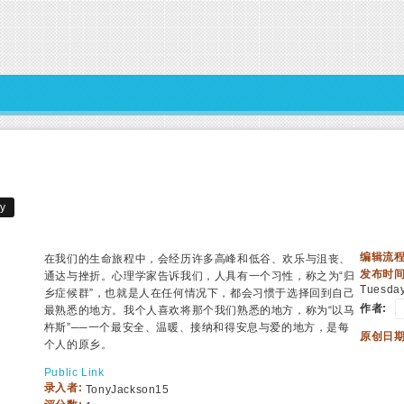
编辑流程
在我们的生命旅程中，会经历许多高峰和低谷、欢乐与沮丧、
发布时间
通达与挫折。心理学家告诉我们，人具有一个习性，称之为“归
Tuesday
乡症候群”，也就是人在任何情况下，都会习惯于选择回到自己
作者:
最熟悉的地方。我个人喜欢将那个我们熟悉的地方，称为“以马
杵斯”──一个最安全、温暖、接纳和得安息与爱的地方，是每
原创日期
个人的原乡。
Public Link
录入者:
TonyJackson15