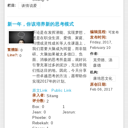
栏目:
谈情说爱
新一年，你该培养新的思考模式
编辑流程:
不论是在发挥潜能、实现梦想，
可发布
发布时间:
还是在职业生涯、爱情、家庭、
Friday, 2017,
习惯或灵性成长等人生课题上，
February 10
我们需要大脑成为同盟，而非阻
繁體版:
0
作者:
碍。大脑如果被太多借口、负
Line?:
0
面、消极的思考所盘踞，就好比
克劳德、汤
引擎充塞过多的泥沙，无法带我
森德
们抵达目的地。因此，今天分享
机构:
一些卓越思考的方法，愿帮助你
康培思文化
实现2017年的计划。
原创日期:
Feb 06, 2017
原文Link
Public Link
录入者:
Sitang
评分数:
2
Box:
0
1
Jean:
0
Jesrun:
Phoebe:
0
Rebekah:
0