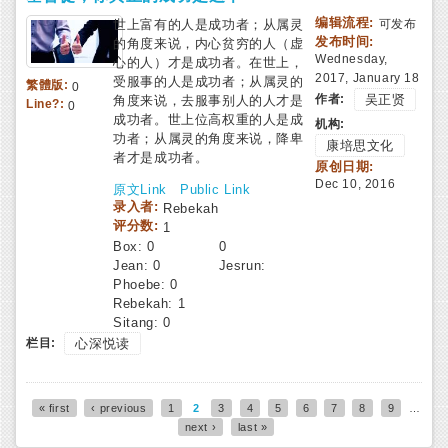
编辑流程:
世上富有的人是成功者；从属灵
可发布
发布时间:
的角度来说，内心贫穷的人（虚
Wednesday,
心的人）才是成功者。在世上，
2017, January 18
受服事的人是成功者；从属灵的
繁體版:
0
作者:
吴正贤
角度来说，去服事别人的人才是
Line?:
0
成功者。世上位高权重的人是成
机构:
功者；从属灵的角度来说，降卑
康培思文化
者才是成功者。
原创日期:
Dec 10, 2016
原文Link
Public Link
录入者:
Rebekah
评分数:
1
Box:
0
0
Jean:
0
Jesrun:
Phoebe:
0
Rebekah:
1
Sitang:
0
栏目:
心深悦读
« first
‹ previous
1
2
3
4
5
6
7
8
9
…
Pages
next ›
last »