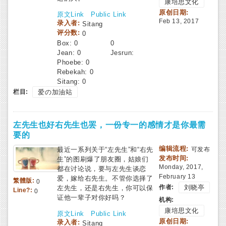
康培思文化
原创日期:
原文Link
Public Link
Feb 13, 2017
录入者:
Sitang
评分数:
0
Box:
0
0
Jean:
0
Jesrun:
Phoebe:
0
Rebekah:
0
Sitang:
0
栏目:
爱の加油站
左先生也好右先生也罢，一份专一的感情才是你最需
要的
编辑流程:
最近一系列关于“左先生”和“右先
可发布
发布时间:
生”的图刷爆了朋友圈，姑娘们
Monday, 2017,
都在讨论说，要与左先生谈恋
February 13
爱，嫁给右先生。不管你选择了
繁體版:
0
作者:
刘晓亭
左先生，还是右先生，你可以保
Line?:
0
证他一辈子对你好吗？
机构:
康培思文化
原文Link
Public Link
原创日期:
录入者:
Sitang