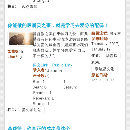
Sitang:
1
栏目:
观点聚焦
你能做的最属灵之事，就是学习去爱你的配偶！
编辑流程:
基督教之美在于学习去爱，而几
可发布
发布时间:
乎没有任何生活情境比婚姻更能
Thursday, 2017,
成为爱的试金石。婚姻要求我们
January 19
脱离自我，并学习去爱“和自己
繁體版:
0
作者:
汤盖瑞
不一样的人”。
Line?:
0
机构:
原文Link
Public Link
康培思文化
录入者:
Jesurun
原创日期:
评分数:
5
Jan 01, 2007
Box:
1
1
Jean:
0
Jesrun:
Phoebe:
1
Rebekah:
1
Sitang:
1
栏目:
爱の加油站
基督徒，你真正的成功是这个