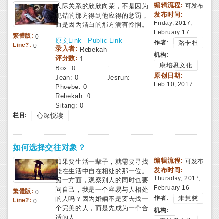
编辑流程:
人际关系的欣欣向荣，不是因为
可发布
发布时间:
犯错的那方得到他应得的惩罚，
Friday, 2017,
而是因为清白的那方满有怜悯。
February 17
繁體版:
0
原文Link
Public Link
作者:
路卡杜
Line?:
0
录入者:
Rebekah
机构:
评分数:
1
康培思文化
Box:
0
1
原创日期:
Jean:
0
Jesrun:
Feb 10, 2017
Phoebe:
0
Rebekah:
0
Sitang:
0
栏目:
心深悦读
如何选择交往对象？
编辑流程:
如果要生活一辈子，就需要寻找
可发布
发布时间:
能在生活中自在相处的那一位。
Thursday, 2017,
另一方面，观察别人的同时也要
February 16
问自己，我是一个容易与人相处
繁體版:
0
作者:
朱慧慈
的人吗？因为婚姻不是要去找一
Line?:
0
个完美的人，而是先成为一个合
机构:
适的人。