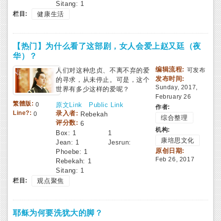
Sitang:
1
栏目:
健康生活
【热门】为什么看了这部剧，女人会爱上赵又廷（夜
华）？
编辑流程:
人们对这种忠贞、不离不弃的爱
可发布
发布时间:
的寻求，从未停止。可是，这个
Sunday, 2017,
世界有多少这样的爱呢？
February 26
繁體版:
原文Link
Public Link
0
作者:
录入者:
Line?:
Rebekah
0
综合整理
评分数:
6
机构:
Box:
1
1
康培思文化
Jean:
1
Jesrun:
原创日期:
Phoebe:
1
Feb 26, 2017
Rebekah:
1
Sitang:
1
栏目:
观点聚焦
耶稣为何要洗犹大的脚？