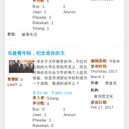
评分数:
6
Box:
1
1
Jean:
1
Jesrun:
Phoebe:
1
Rebekah:
1
Sitang:
1
栏目:
健康生活
当趁着年轻，纪念造你的主
编辑流程:
一本关于大学教育的书，不仅对
可发布
发布时间:
在校的大学生有指导意义，而且
Thursday, 2017,
对身处在社会大学的每个人提供
March 2
借鉴。你是否渴望在年轻时成为
繁體版:
0
作者:
查迪克
一个成熟、敬虔的成年人？
Line?:
0
机构:
原文Link
Public Link
康培思文化
录入者:
Sitang
原创日期:
评分数:
4
Feb 27, 2017
Box:
0
1
Jean:
1
Jesrun:
Phoebe:
1
Rebekah:
0