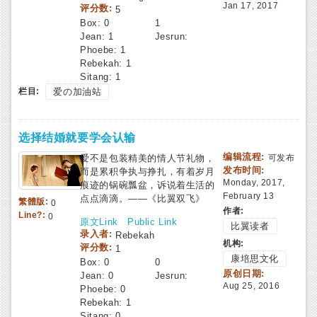
Jan 17, 2017
评分数:
5
Box:
0
1
Jean:
1
Jesrun:
Phoebe:
1
Rebekah:
1
Sitang:
1
栏目:
爱の加油站
选择结婚就要学会认输
编辑流程:
爱不是包装精美的情人节礼物，
可发布
发布时间:
而是累积争执与挣扎，有着岁月
Monday, 2017,
痕迹的锅碗瓢盆，诉说着生活的
February 13
点点滴滴。——《比翼双飞》
繁體版:
0
作者:
Line?:
0
原文Link
Public Link
比翼读者
录入者:
Rebekah
机构:
评分数:
1
康培思文化
Box:
0
0
原创日期:
Jean:
0
Jesrun:
Aug 25, 2016
Phoebe:
0
Rebekah:
1
Sitang:
0