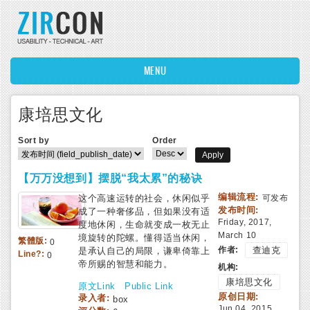
Skip to main content
MENU
康培思文化
Sort by
Order
【万万没想到】摆脱“我太累”的秘诀
编辑流程:
这个高速运转的社会，休闲似乎
可发布
发布时间:
成了一种奢侈品，但如果没有适
Friday, 2017,
度地休闲，生命就变成一枚无止
March 10
境旋转的陀螺。懂得适当休闲，
繁體版:
0
作者:
查迪克
是承认自己的局限，谦卑倚靠上
Line?:
0
帝所赐的智慧和能力。
机构:
康培思文化
原文Link
Public Link
原创日期:
录入者:
box
Jun 04, 2015