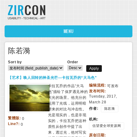
Skip to main content
MENU
陈若漪
Sort by
Order
【艺术】唤人回转的神圣光芒—卡拉瓦乔的“大马色”
编辑流程:
卡拉瓦乔的作品“大马
可发布
发布时间:
色”描绘了保罗遇见神的
Tuesday, 2017,
大光的场景。他充分的
March 28
运用了光线，运用明暗
作者:
陈若漪
带来的对比与冲击性。
光是现实的，也是非现
繁體版:
0
机构:
实的，卡拉瓦乔把这种
Line?:
0
信望爱全球资源网
质性从创作中提了出
来，透过光，他对写实
原创日期: