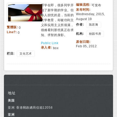
编辑流程:
开学在即，很多同学开
可发布
发布时间:
始了新学期的学业。但
Wednesday, 2015,
令人担忧的是，当前的
August 19
大学教育，却被功利主
作者:
陈若漪
义和实用主义所填满，
繁體版:
0
很难看到那些真正在求
Line?:
0
机构:
校园书房
知、求智的身影。
原创日期:
Public Link
Feb 05, 2012
录入者:
box
栏目:
文化艺术
地址
美国
亚洲: 香港郵政總局信箱12058
亚洲