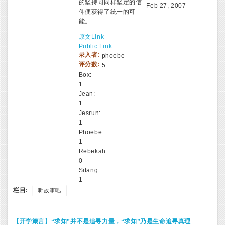
的坚持同同样坚定的信
Feb 27, 2007
仰便获得了统一的可
能。
原文Link
Public Link
录入者:
phoebe
评分数:
5
Box:
1
Jean:
1
Jesrun:
1
Phoebe:
1
Rebekah:
0
Sitang:
1
栏目:
听故事吧
【开学箴言】“求知”并不是追寻力量，“求知”乃是生命追寻真理