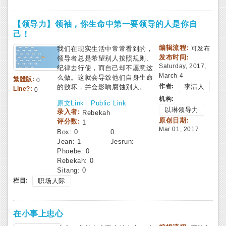
【领导力】领袖，你生命中第一要领导的人是你自
己！
编辑流程:
我们在现实生活中常常看到的，
可发布
发布时间:
领导者总是希望别人按照规则、
Saturday, 2017,
纪律去行使，而自己却不愿意这
March 4
么做。这就会导致他们自身生命
繁體版:
0
作者:
李洁人
的败坏，并会影响腐蚀别人。
Line?:
0
机构:
原文Link
Public Link
以琳领导力
录入者:
Rebekah
原创日期:
评分数:
1
Mar 01, 2017
Box:
0
0
Jean:
1
Jesrun:
Phoebe:
0
Rebekah:
0
Sitang:
0
栏目:
职场人际
在小事上忠心