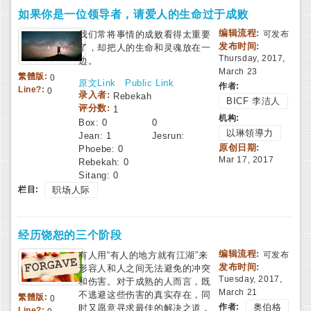
如果你是一位领导者，请爱人的生命过于成败
编辑流程:
我们常将事情的成败看得太重要
可发布
发布时间:
了，却把人的生命和灵魂放在一
Thursday, 2017,
边。
March 23
繁體版:
0
原文Link
Public Link
作者:
Line?:
0
录入者:
Rebekah
BICF 李洁人
评分数:
1
机构:
Box:
0
0
以琳領導力
Jean:
1
Jesrun:
原创日期:
Phoebe:
0
Mar 17, 2017
Rebekah:
0
Sitang:
0
栏目:
职场人际
经历饶恕的三个阶段
编辑流程:
有人用“有人的地方就有江湖”来
可发布
发布时间:
形容人和人之间无法避免的冲突
Tuesday, 2017,
和伤害。对于成熟的人而言，既
March 21
不逃避这些伤害的真实存在，同
繁體版:
0
作者:
奥伯格
时又愿意寻求最佳的解决之道，
Line?: