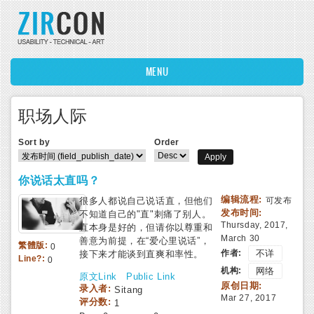
Skip to main content
MENU
职场人际
Sort by
Order
你说话太直吗？
编辑流程:
很多人都说自己说话直，但他们
可发布
发布时间:
不知道自己的"直"刺痛了别人。
Thursday, 2017,
直本身是好的，但请你以尊重和
March 30
善意为前提，在“爱心里说话”，
繁體版:
0
作者:
不详
接下来才能谈到直爽和率性。
Line?:
0
机构:
网络
原文Link
Public Link
原创日期:
录入者:
Sitang
Mar 27, 2017
评分数:
1