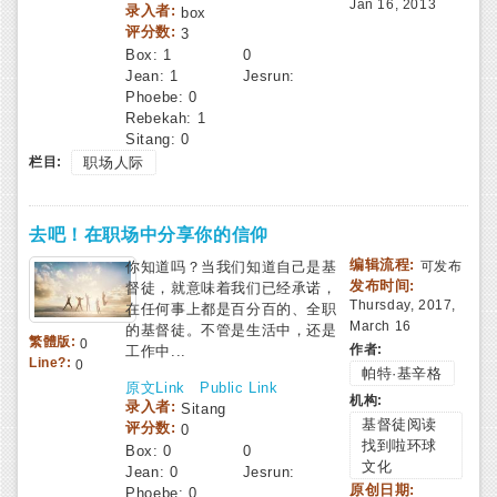
Jan 16, 2013
录入者:
box
评分数:
3
Box:
1
0
Jean:
1
Jesrun:
Phoebe:
0
Rebekah:
1
Sitang:
0
栏目:
职场人际
去吧！在职场中分享你的信仰
编辑流程:
你知道吗？当我们知道自己是基
可发布
发布时间:
督徒，就意味着我们已经承诺，
Thursday, 2017,
在任何事上都是百分百的、全职
March 16
的基督徒。不管是生活中，还是
繁體版:
0
作者:
工作中...
Line?:
0
帕特·基辛格
原文Link
Public Link
机构:
录入者:
Sitang
基督徒阅读
评分数:
0
找到啦环球
Box:
0
0
文化
Jean:
0
Jesrun:
原创日期:
Phoebe:
0