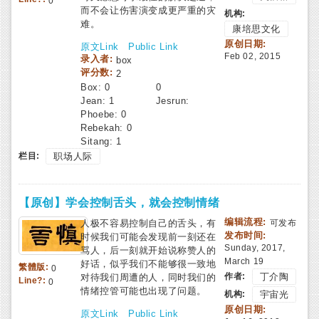
0
而不会让伤害演变成更严重的灾
机构:
难。
康培思文化
原创日期:
原文Link
Public Link
Feb 02, 2015
录入者:
box
评分数:
2
Box:
0
0
Jean:
1
Jesrun:
Phoebe:
0
Rebekah:
0
Sitang:
1
栏目:
职场人际
【原创】学会控制舌头，就会控制情绪
编辑流程:
人极不容易控制自己的舌头，有
可发布
发布时间:
时候我们可能会发现前一刻还在
Sunday, 2017,
骂人，后一刻就开始说称赞人的
March 19
好话，似乎我们不能够很一致地
繁體版:
0
作者:
丁介陶
对待我们周遭的人，同时我们的
Line?:
0
情绪控管可能也出现了问题。
机构:
宇宙光
原创日期:
原文Link
Public Link