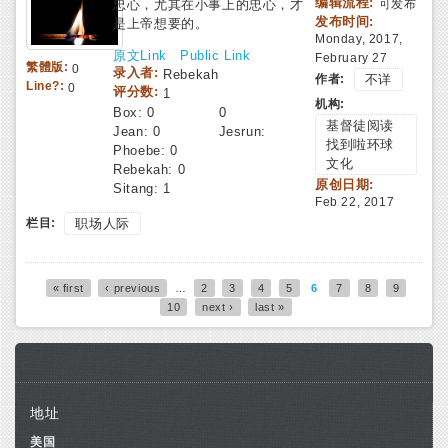
编辑流程:
忠心，尤其在小事上的忠心，才
可发布
发布时间:
是上帝想要的。
Monday, 2017,
原文Link
Public Link
February 27
繁體版:
0
录入者:
Rebekah
作者:
不详
Line?:
0
评分数:
1
机构:
Box:
0
0
基督徒阅读
Jean:
0
Jesrun:
找到啦环球
Phoebe:
0
文化
Rebekah:
0
原创日期:
Sitang:
1
Feb 22, 2017
栏目:
职场人际
« first
‹ previous
…
2
3
4
5
6
7
8
9
Pages
10
next ›
last »
地址
美国