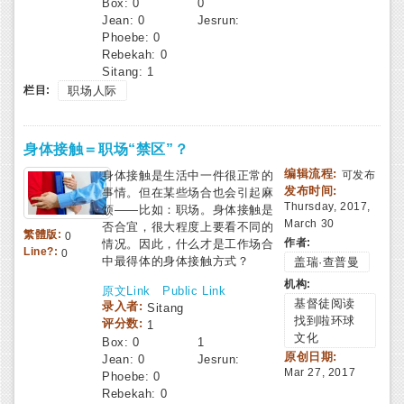
Box:
0
0
Jean:
0
Jesrun:
Phoebe:
0
Rebekah:
0
Sitang:
1
栏目:
职场人际
身体接触＝职场“禁区”？
编辑流程:
身体接触是生活中一件很正常的
可发布
发布时间:
事情。但在某些场合也会引起麻
Thursday, 2017,
烦——比如：职场。身体接触是
March 30
否合宜，很大程度上要看不同的
繁體版:
0
作者:
情况。因此，什么才是工作场合
Line?:
0
中最得体的身体接触方式？
盖瑞·查普曼
机构:
原文Link
Public Link
基督徒阅读
录入者:
Sitang
找到啦环球
评分数:
1
文化
Box:
0
1
原创日期:
Jean:
0
Jesrun:
Mar 27, 2017
Phoebe:
0
Rebekah:
0