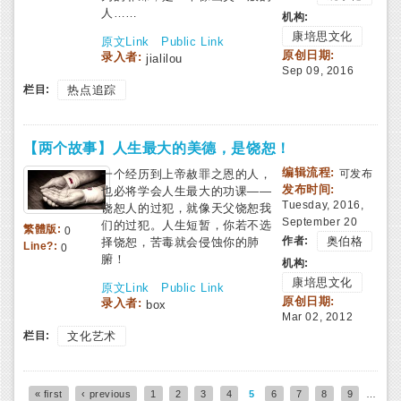
人……
机构:
康培思文化
原文Link
Public Link
原创日期:
录入者:
jialilou
Sep 09, 2016
栏目:
热点追踪
【两个故事】人生最大的美德，是饶恕！
编辑流程:
一个经历到上帝赦罪之恩的人，
可发布
发布时间:
也必将学会人生最大的功课——
Tuesday, 2016,
饶恕人的过犯，就像天父饶恕我
September 20
们的过犯。人生短暂，你若不选
繁體版:
0
作者:
奥伯格
择饶恕，苦毒就会侵蚀你的肺
Line?:
0
腑！
机构:
康培思文化
原文Link
Public Link
原创日期:
录入者:
box
Mar 02, 2012
栏目:
文化艺术
« first
‹ previous
1
2
3
4
5
6
7
8
9
…
Pages