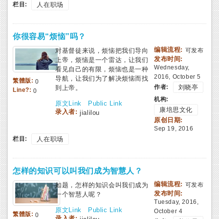
栏目:
人在职场
你很容易“烦恼”吗？
编辑流程:
对基督徒来说，烦恼把我们导向
可发布
发布时间:
上帝，烦恼是一个雷达，让我们
Wednesday,
看见自己的有限，烦恼也是一种
2016, October 5
导航，让我们为了解决烦恼而找
繁體版:
0
作者:
刘晓亭
到上帝。
Line?:
0
机构:
原文Link
Public Link
康培思文化
录入者:
jialilou
原创日期:
Sep 19, 2016
栏目:
人在职场
怎样的知识可以叫我们成为智慧人？
编辑流程:
如题，怎样的知识会叫我们成为
可发布
发布时间:
一个智慧人呢？
Tuesday, 2016,
原文Link
Public Link
October 4
繁體版:
0
录入者: