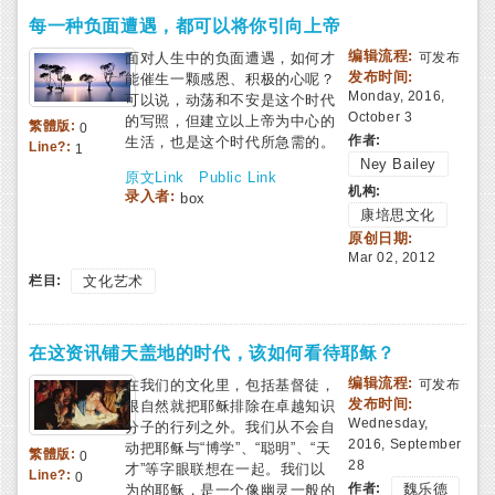
每一种负面遭遇，都可以将你引向上帝
编辑流程:
面对人生中的负面遭遇，如何才
可发布
发布时间:
能催生一颗感恩、积极的心呢？
Monday, 2016,
可以说，动荡和不安是这个时代
October 3
的写照，但建立以上帝为中心的
繁體版:
0
作者:
生活，也是这个时代所急需的。
Line?:
1
Ney Bailey
原文Link
Public Link
机构:
录入者:
box
康培思文化
原创日期:
Mar 02, 2012
栏目:
文化艺术
在这资讯铺天盖地的时代，该如何看待耶稣？
编辑流程:
在我们的文化里，包括基督徒，
可发布
发布时间:
很自然就把耶稣排除在卓越知识
Wednesday,
分子的行列之外。我们从不会自
2016, September
动把耶稣与“博学”、“聪明”、“天
繁體版:
0
28
才”等字眼联想在一起。我们以
Line?:
0
作者:
魏乐德
为的耶稣，是一个像幽灵一般的