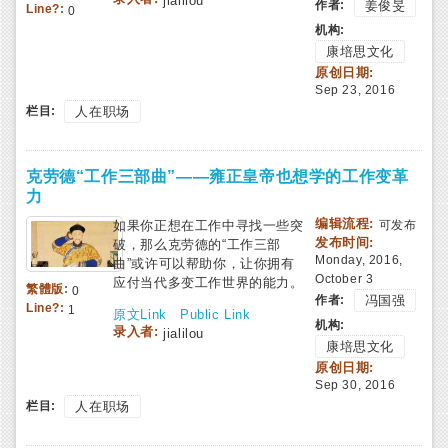
jialilou
作者:
姜俊旻
Line?:
0
机构:
康培思文化
原创日期:
Sep 23, 2016
栏目:
人在职场
克劳德“工作三部曲”——雍正皇帝也想学的工作变革
力
编辑流程:
如果你正想在工作中寻找一些突
可发布
发布时间:
破，那么克劳德的“工作三部
Monday, 2016,
曲”或许可以帮助你，让你拥有
October 3
应付当代多变工作世界的能力。
繁體版:
0
作者:
冯国强
Line?:
1
原文Link
Public Link
机构:
录入者:
jialilou
康培思文化
原创日期:
Sep 30, 2016
栏目:
人在职场