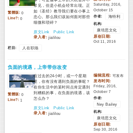
Saturday, 2016,
常见，但是小机会经常出现。正
October 15
如《圣经》教导我们要在小事上
繁體版:
0
作者:
海特利
忠心。那么我们该如何面对那些
Line?:
0
细微和琐碎？
机构:
康培思文化
原文Link
Public Link
原创日期:
录入者:
jialilou
Oct 11, 2016
栏目:
人在职场
负面的境遇，上帝带你改变
编辑流程:
在过去的24小时，或一个星期
可发布
发布时间:
里，你有没有遇到负面的事呢？
Friday, 2016,
在你生活中的某时间点肯定遇到
October 7
到糟糕的事，在负面的境遇，该
繁體版:
0
作者:
怎么办？
Line?:
1
Ney Bailey
原文Link
Public Link
机构:
录入者:
jialilou
康培思文化
原创日期:
Sep 30, 2016