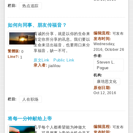
栏目:
热点追踪
如何向同事、朋友传福音？
编辑流程:
真诚的分享，就是以你的生命来
可发布
发布时间:
肯定你所分享的讯息。我们要以
Wednesday,
生命来活出福音，也要用口来分
2016, October 26
享福音，缺一不可。
繁體版:
0
作者:
Line?:
1
原文Link
Public Link
Steven L.
录入者:
jialilou
Pogue
机构:
康培思文化
原创日期:
Oct 12, 2016
栏目:
人在职场
将每一分钟献给上帝
编辑流程:
几乎每个人都希望能为神做大
可发布
发布时间:
事，可是服事上帝的大机会并不