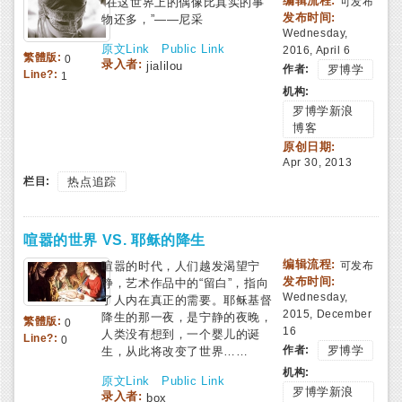
编辑流程:
“在这世界上的偶像比真实的事
可发布
发布时间:
物还多，”——尼采
Wednesday,
原文Link
Public Link
2016, April 6
繁體版:
0
录入者:
jialilou
作者:
罗博学
Line?:
1
机构:
罗博学新浪
博客
原创日期:
Apr 30, 2013
栏目:
热点追踪
喧嚣的世界 VS. 耶稣的降生
编辑流程:
喧嚣的时代，人们越发渴望宁
可发布
发布时间:
静，艺术作品中的“留白”，指向
Wednesday,
了人内在真正的需要。耶稣基督
2015, December
降生的那一夜，是宁静的夜晚，
繁體版:
0
16
人类没有想到，一个婴儿的诞
Line?:
0
作者:
罗博学
生，从此将改变了世界……
机构:
原文Link
Public Link
罗博学新浪
录入者:
box