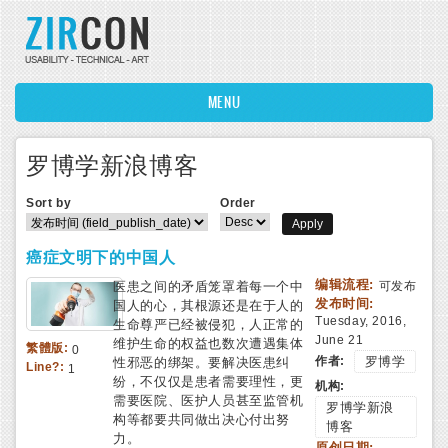
Skip to main content
MENU
罗博学新浪博客
Sort by
Order
癌症文明下的中国人
编辑流程:
医患之间的矛盾笼罩着每一个中
可发布
发布时间:
国人的心，其根源还是在于人的
Tuesday, 2016,
生命尊严已经被侵犯，人正常的
June 21
维护生命的权益也数次遭遇集体
繁體版:
0
作者:
罗博学
性邪恶的绑架。要解决医患纠
Line?:
1
纷，不仅仅是患者需要理性，更
机构:
需要医院、医护人员甚至监管机
罗博学新浪
构等都要共同做出决心付出努
博客
力。
原创日期: