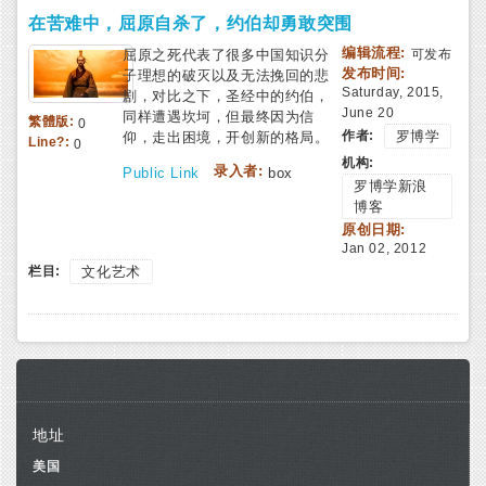
在苦难中，屈原自杀了，约伯却勇敢突围
编辑流程:
屈原之死代表了很多中国知识分
可发布
发布时间:
子理想的破灭以及无法挽回的悲
Saturday, 2015,
剧，对比之下，圣经中的约伯，
June 20
同样遭遇坎坷，但最终因为信
繁體版:
0
作者:
罗博学
仰，走出困境，开创新的格局。
Line?:
0
机构:
录入者:
Public Link
box
罗博学新浪
博客
原创日期:
Jan 02, 2012
栏目:
文化艺术
地址
美国