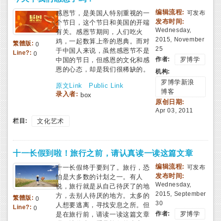
编辑流程:
感恩节，是美国人特别重视的一
可发布
发布时间:
个节日，这个节日和美国的开端
Wednesday,
有关。感恩节期间，人们吃火
2015, November
鸡，一起数算上帝的恩典。而对
繁體版:
0
25
于中国人来说，虽然感恩节不是
Line?:
0
作者:
罗博学
中国的节日，但感恩的文化和感
恩的心态，却是我们很稀缺的。
机构:
罗博学新浪
原文Link
Public Link
博客
录入者:
box
原创日期:
Apr 03, 2011
栏目:
文化艺术
十一长假到啦！旅行之前，请认真读一读这篇文章
编辑流程:
十一长假终于要到了。旅行，恐
可发布
发布时间:
怕是大多数的计划之一。有人
Wednesday,
说，旅行就是从自己待厌了的地
2015, September
方，去别人待厌的地方。太多的
繁體版:
0
30
人想要逃离，寻找安息之所。但
Line?:
0
作者:
罗博学
是在旅行前，请读一读这篇文章