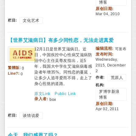
博客
原创日期:
Mar 04, 2010
栏目:
文化艺术
【世界艾滋病日】有多少同性恋，无法走进真爱
编辑流程:
12月1日是世界艾滋病日。近
可发布
发布时间:
日，中国疾控中心性病艾滋病防
Wednesday,
治中心主任吴尊友指出，近5
2015, December
年，我国大中学生艾滋病病毒感
繁體版:
0
2
染者年增35%。同性恋的蔓延，
Line?:
0
作者:
荒原人
让多少人追寻爱而不得，走上了
身心煎熬的道路。
机构:
罗博学新浪
原文Link
Public Link
博客
录入者:
box
原创日期:
Apr 02, 2011
栏目:
谈情说爱
今天，我们感恩了吗？